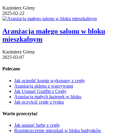
Kazimierz Górny
2025-02-22
Aranżacja małego salonu w bloku
mieszkalnym
Kazimierz Górny
2025-03-07
Polecane
Jak ocieplić komin wykonany z cegły
Aranżacja sklepu z warzywami
Jak Usunąć Graffiti z Cegły
Aranżacja małych łazienek w bloku
Jak oczyścić cegłę z tynku
Warto przeczytać
Jak usunąć farbę z cegły
Rozmieszczenie mieszkań w bloku budynków