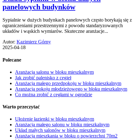
panelowych budynków
Sypialnie w dużych budynkach panelowych często borykają się z
ograniczeniami przestrzennymi z powodu standaryzowanych
układów i wąskich wymiarów. Skuteczne aranżacje...
Autor:
Kazimierz Górny
2025-04-18
Polecane
Aranżacja salonu w bloku mieszkalnym
Jak zrobić palenisko z cegieł
Aranżacja małego przedpokoju w bloku mieszkalnym
Aranżacja pokoju młodzieżowego w bloku mieszkalnym
Co można zrobić z cegłami w ogrodzie
Warto przeczytać
Ułożenie łazienki w bloku mieszkalnym
Aranżacja małego salonu w bloku mieszkalnym
Układ małych salonów w bloku mieszkalnym
Aranżacja mieszkania w bloku o powierzchni 70m2