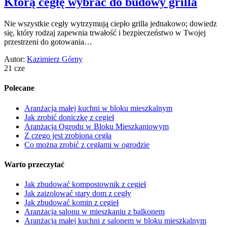
Którą cegłę wybrać do budowy grilla
Nie wszystkie cegły wytrzymują ciepło grilla jednakowo; dowiedz
się, który rodzaj zapewnia trwałość i bezpieczeństwo w Twojej
przestrzeni do gotowania…
Autor:
Kazimierz Górny
21 cze
Polecane
Aranżacja małej kuchni w bloku mieszkalnym
Jak zrobić doniczkę z cegieł
Aranżacja Ogrodu w Bloku Mieszkaniowym
Z czego jest zrobiona cegła
Co można zrobić z cegłami w ogrodzie
Warto przeczytać
Jak zbudować kompostownik z cegieł
Jak zaizolować stary dom z cegły
Jak zbudować komin z cegieł
Aranżacja salonu w mieszkaniu z balkonem
Aranżacja małej kuchni z salonem w bloku mieszkalnym