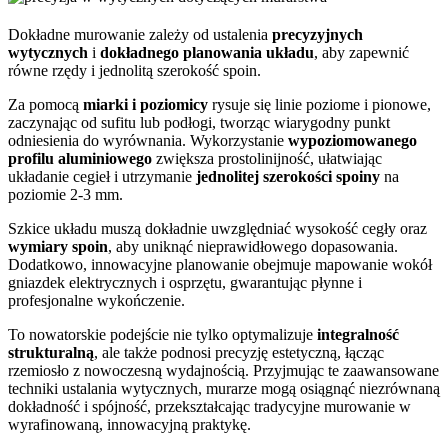
Dokładne murowanie zależy od ustalenia
precyzyjnych
wytycznych
i
dokładnego planowania układu
, aby zapewnić
równe rzędy i jednolitą szerokość spoin.
Za pomocą
miarki i poziomicy
rysuje się linie poziome i pionowe,
zaczynając od sufitu lub podłogi, tworząc wiarygodny punkt
odniesienia do wyrównania. Wykorzystanie
wypoziomowanego
profilu aluminiowego
zwiększa prostolinijność, ułatwiając
układanie cegieł i utrzymanie
jednolitej szerokości spoiny
na
poziomie 2-3 mm.
Szkice układu muszą dokładnie uwzględniać wysokość cegły oraz
wymiary spoin
, aby uniknąć nieprawidłowego dopasowania.
Dodatkowo, innowacyjne planowanie obejmuje mapowanie wokół
gniazdek elektrycznych i osprzętu, gwarantując płynne i
profesjonalne wykończenie.
To nowatorskie podejście nie tylko optymalizuje
integralność
strukturalną
, ale także podnosi precyzję estetyczną, łącząc
rzemiosło z nowoczesną wydajnością. Przyjmując te zaawansowane
techniki ustalania wytycznych, murarze mogą osiągnąć niezrównaną
dokładność i spójność, przekształcając tradycyjne murowanie w
wyrafinowaną, innowacyjną praktykę.