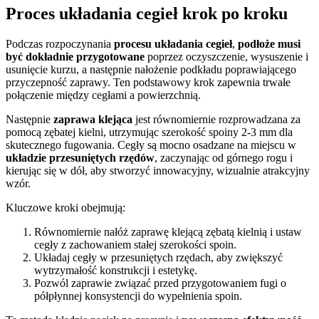
Proces układania cegieł krok po kroku
Podczas rozpoczynania
procesu układania cegieł
,
podłoże musi
być dokładnie przygotowane
poprzez oczyszczenie, wysuszenie i
usunięcie kurzu, a następnie nałożenie podkładu poprawiającego
przyczepność zaprawy. Ten podstawowy krok zapewnia trwałe
połączenie między cegłami a powierzchnią.
Następnie
zaprawa klejąca
jest równomiernie rozprowadzana za
pomocą zębatej kielni, utrzymując szerokość spoiny 2-3 mm dla
skutecznego fugowania. Cegły są mocno osadzane na miejscu w
układzie przesuniętych rzędów
, zaczynając od górnego rogu i
kierując się w dół, aby stworzyć innowacyjny, wizualnie atrakcyjny
wzór.
Kluczowe kroki obejmują:
Równomiernie nałóż zaprawę klejącą zębatą kielnią i ustaw
cegły z zachowaniem stałej szerokości spoin.
Układaj cegły w przesuniętych rzędach, aby zwiększyć
wytrzymałość konstrukcji i estetykę.
Pozwól zaprawie związać przed przygotowaniem fugi o
półpłynnej konsystencji do wypełnienia spoin.