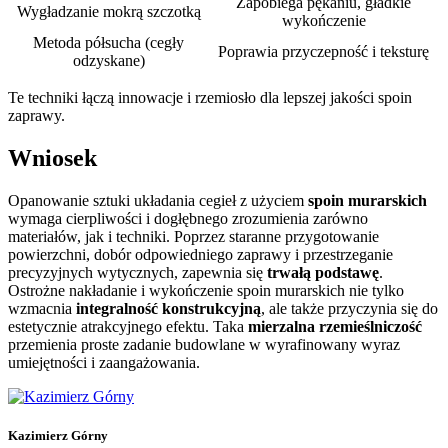
Zapobiega pękaniu, gładkie
Wygładzanie mokrą szczotką
wykończenie
Metoda półsucha (cegły
Poprawia przyczepność i teksturę
odzyskane)
Te techniki łączą innowacje i rzemiosło dla lepszej jakości spoin
zaprawy.
Wniosek
Opanowanie sztuki układania cegieł z użyciem
spoin murarskich
wymaga cierpliwości i dogłębnego zrozumienia zarówno
materiałów, jak i techniki. Poprzez staranne przygotowanie
powierzchni, dobór odpowiedniego zaprawy i przestrzeganie
precyzyjnych wytycznych, zapewnia się
trwałą podstawę
.
Ostrożne nakładanie i wykończenie spoin murarskich nie tylko
wzmacnia
integralność konstrukcyjną
, ale także przyczynia się do
estetycznie atrakcyjnego efektu. Taka
mierzalna rzemieślniczość
przemienia proste zadanie budowlane w wyrafinowany wyraz
umiejętności i zaangażowania.
Kazimierz Górny