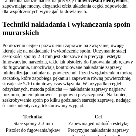
Ta metoda kładzie nacisk na precyzję i
nowoczesną efektywność
,
zapewniając mocny, elegancki efekt układania cegieł odpowiedni
dla współczesnych wymagań budowlanych.
Techniki nakładania i wykańczania spoin
murarskich
Po ułożeniu cegieł i pozwoleniu zaprawie na związanie, uwagę
kieruje się na nakładanie i wykończenie spoin. Utrzymanie stałej
szerokości spoiny 2-3 mm jest kluczowe dla precyzji i estetyki.
Innowacyjne narzędzia, takie jak pistolety do fugowania lub rękawy
do fugowania, umożliwiają kontrolowane nakładanie zaprawy,
minimalizując nadmiar na powierzchni. Przed wygładzeniem mokrą
szczotką, które zapobiega pękaniu i zapewnia równą powierzchnię,
stosuje się 5-10 minutowy czas wiązania. W przypadku cegieł
odzyskanych, metoda półsucha — nakładanie zaprawy najpierw
poziomo, potem pionowo — poprawia przyczepność. Na koniec,
zeskrobywanie spoin po kilku godzinach starzeje zaprawę, nadając
ścianie autentyczny, teksturowany wygląd.
Technika
Cel
Stałe spoiny 2-3 mm
Zapewnia jednolitość i estetykę
Pistolet do fugowania/rękaw
Precyzyjne nakładanie zaprawy