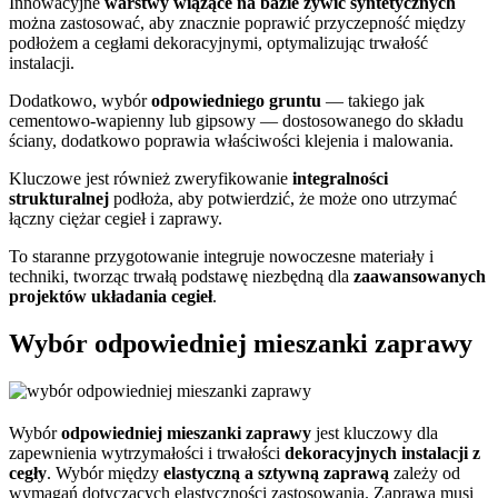
Innowacyjne
warstwy wiążące na bazie żywic syntetycznych
można zastosować, aby znacznie poprawić przyczepność między
podłożem a cegłami dekoracyjnymi, optymalizując trwałość
instalacji.
Dodatkowo, wybór
odpowiedniego gruntu
— takiego jak
cementowo-wapienny lub gipsowy — dostosowanego do składu
ściany, dodatkowo poprawia właściwości klejenia i malowania.
Kluczowe jest również zweryfikowanie
integralności
strukturalnej
podłoża, aby potwierdzić, że może ono utrzymać
łączny ciężar cegieł i zaprawy.
To staranne przygotowanie integruje nowoczesne materiały i
techniki, tworząc trwałą podstawę niezbędną dla
zaawansowanych
projektów układania cegieł
.
Wybór odpowiedniej mieszanki zaprawy
Wybór
odpowiedniej mieszanki zaprawy
jest kluczowy dla
zapewnienia wytrzymałości i trwałości
dekoracyjnych instalacji z
cegły
. Wybór między
elastyczną a sztywną zaprawą
zależy od
wymagań dotyczących elastyczności zastosowania. Zaprawa musi