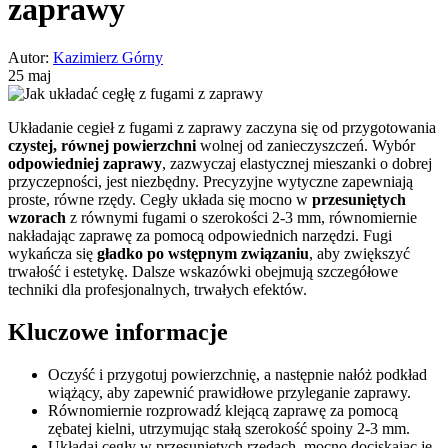
zaprawy
Autor:
Kazimierz Górny
25 maj
Układanie cegieł z fugami z zaprawy zaczyna się od przygotowania
czystej, równej powierzchni
wolnej od zanieczyszczeń. Wybór
odpowiedniej zaprawy
, zazwyczaj elastycznej mieszanki o dobrej
przyczepności, jest niezbędny. Precyzyjne wytyczne zapewniają
proste, równe rzędy. Cegły układa się mocno w
przesuniętych
wzorach
z równymi fugami o szerokości 2-3 mm, równomiernie
nakładając zaprawę za pomocą odpowiednich narzędzi. Fugi
wykańcza się
gładko po wstępnym związaniu
, aby zwiększyć
trwałość i estetykę. Dalsze wskazówki obejmują szczegółowe
techniki dla profesjonalnych, trwałych efektów.
Kluczowe informacje
Oczyść i przygotuj powierzchnię, a następnie nałóż podkład
wiążący, aby zapewnić prawidłowe przyleganie zaprawy.
Równomiernie rozprowadź klejącą zaprawę za pomocą
zębatej kielni, utrzymując stałą szerokość spoiny 2-3 mm.
Układaj cegły w przesuniętych rzędach, mocno dociskając je