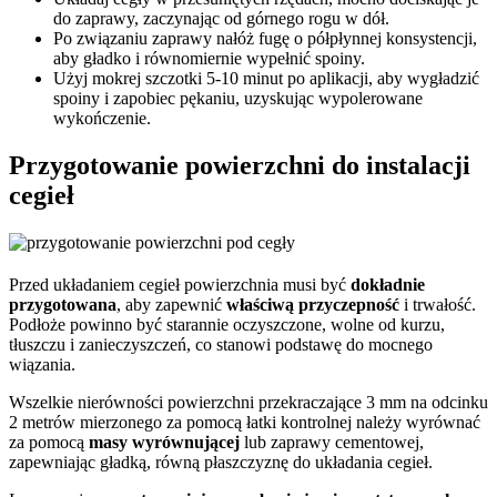
do zaprawy, zaczynając od górnego rogu w dół.
Po związaniu zaprawy nałóż fugę o półpłynnej konsystencji,
aby gładko i równomiernie wypełnić spoiny.
Użyj mokrej szczotki 5-10 minut po aplikacji, aby wygładzić
spoiny i zapobiec pękaniu, uzyskując wypolerowane
wykończenie.
Przygotowanie powierzchni do instalacji
cegieł
Przed układaniem cegieł powierzchnia musi być
dokładnie
przygotowana
, aby zapewnić
właściwą przyczepność
i trwałość.
Podłoże powinno być starannie oczyszczone, wolne od kurzu,
tłuszczu i zanieczyszczeń, co stanowi podstawę do mocnego
wiązania.
Wszelkie nierówności powierzchni przekraczające 3 mm na odcinku
2 metrów mierzonego za pomocą łatki kontrolnej należy wyrównać
za pomocą
masy wyrównującej
lub zaprawy cementowej,
zapewniając gładką, równą płaszczyznę do układania cegieł.