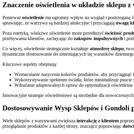
Znaczenie oświetlenia w układzie sklepu 
Ponieważ
oświetlenie
ma ogromny wpływ na wygląd i postrzeganą św
sprawiając, że warzywa są bardziej atrakcyjne i przyciągają
uwagę kl
Poza estetyką, właściwe oświetlenie może przedłużyć
świeżość pro
przebywania klientów, zachęcając do
zakupów impulsywnych
i pod
Co więcej, oświetlenie strategicznie kształtuje
atmosferę sklepu
, two
dynamiczne dostosowanie do zmieniających się warunków dziennego 
Kluczowe aspekty obejmują:
Wzmacnianie nasycenia kolorów produktów, aby przyciągnąć i
Wykorzystywanie spektrum światła, które minimalizuje psucie 
Wdrażanie adaptowalnych opraw do optymalizacji oświetlenia 
Innowacyjne strategie oświetleniowe są niezbędne dla nowoczesnyc
Dostosowywanie Wysp Sklepów i Gondoli 
Wiele sklepów z warzywami zwiększa
interakcję z klientem
poprze
przeglądanie produktów z każdej strony, znacząco poprawiając
dośw