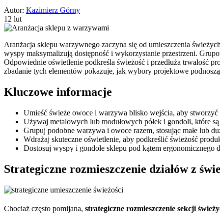
Autor:
Kazimierz Górny
12 lut
Aranżacja sklepu warzywnego zaczyna się od umieszczenia świeżych 
wyspy maksymalizują dostępność i wykorzystanie przestrzeni. Gru
Odpowiednie oświetlenie podkreśla świeżość i przedłuża trwałość p
zbadanie tych elementów pokazuje, jak wybory projektowe podnoszą 
Kluczowe informacje
Umieść świeże owoce i warzywa blisko wejścia, aby stworzyć 
Używaj metalowych lub modułowych półek i gondoli, które są t
Grupuj podobne warzywa i owoce razem, stosując małe lub duż
Wdrażaj skuteczne oświetlenie, aby podkreślić świeżość prod
Dostosuj wyspy i gondole sklepu pod kątem ergonomicznego do
Strategiczne rozmieszczenie działów z św
Chociaż często pomijana,
strategiczne rozmieszczenie
sekcji świe