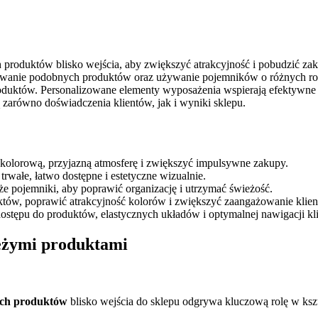
produktów blisko wejścia, aby zwiększyć atrakcyjność i pobudzić zak
powanie podobnych produktów oraz używanie pojemników o różnych ro
roduktów. Personalizowane elementy wyposażenia wspierają efektywne 
zarówno doświadczenia klientów, jak i wyniki sklepu.
kolorową, przyjazną atmosferę i zwiększyć impulsywne zakupy.
rwałe, łatwo dostępne i estetyczne wizualnie.
e pojemniki, aby poprawić organizację i utrzymać świeżość.
uktów, poprawić atrakcyjność kolorów i zwiększyć zaangażowanie klie
stępu do produktów, elastycznych układów i optymalnej nawigacji kl
ieżymi produktami
żych produktów
blisko wejścia do sklepu odgrywa kluczową rolę w ks