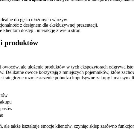
idealne do gęsto ułożonych warzyw.
kcjonalność z designem dla ekskluzywnej prezentacji.
e klientom dostęp i interakcję z wielu stron.
ji produktów
 owoców, ale ułożenie produktów w tych ekspozytorach odgrywa isto
w. Delikatne owoce korzystają z mniejszych pojemników, które zachow
, strategiczne rozmieszczenie pobudza impulsywne zakupy i maksymali
któw
zakupu
zapasów
ne
 ale także kształtuje emocje klientów, czyniąc sklep zarówno funkcjo