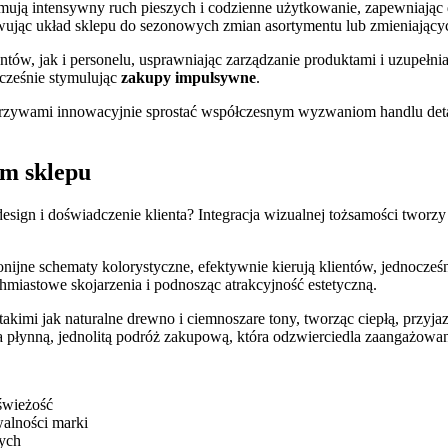
ymują intensywny ruch pieszych i codzienne użytkowanie, zapewniając
wując układ sklepu do sezonowych zmian asortymentu lub zmieniających
tów, jak i personelu, usprawniając zarządzanie produktami i uzupełn
ocześnie stymulując
zakupy impulsywne
.
warzywami innowacyjnie sprostać współczesnym wyzwaniom handlu detal
em sklepu
ign i doświadczenie klienta? Integracja wizualnej tożsamości tworzy
onijne schematy kolorystyczne, efektywnie kierują klientów, jednocz
iastowe skojarzenia i podnosząc atrakcyjność estetyczną.
kimi jak naturalne drewno i ciemnoszare tony, tworząc ciepłą, przyjaz
 płynną, jednolitą podróż zakupową, która odzwierciedla zaangażowan
 świeżość
walności marki
wych