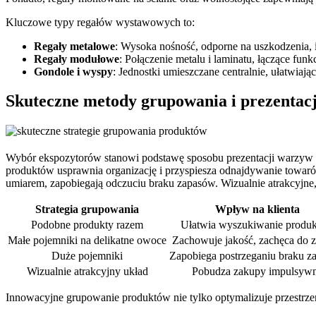
Kluczowe typy regałów wystawowych to:
Regały metalowe
: Wysoka nośność, odporne na uszkodzenia, 
Regały modułowe
: Połączenie metalu i laminatu, łączące fun
Gondole i wyspy
: Jednostki umieszczane centralnie, ułatwiając
Skuteczne metody grupowania i prezentac
Wybór ekspozytorów stanowi podstawę sposobu prezentacji warzyw i
produktów usprawnia organizację i przyspiesza odnajdywanie towaró
umiarem, zapobiegają odczuciu braku zapasów. Wizualnie atrakcyjne
Strategia grupowania
Wpływ na klienta
Podobne produkty razem
Ułatwia wyszukiwanie produ
Małe pojemniki na delikatne owoce
Zachowuje jakość, zachęca do 
Duże pojemniki
Zapobiega postrzeganiu braku 
Wizualnie atrakcyjny układ
Pobudza zakupy impulsyw
Innowacyjne grupowanie produktów nie tylko optymalizuje przestrzeń,