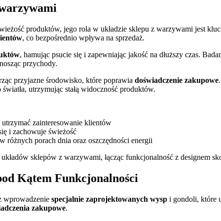
z warzywami
ieżość produktów, jego rola w układzie sklepu z warzywami jest kl
ientów
, co bezpośrednio wpływa na sprzedaż.
duktów
, hamując psucie się i zapewniając jakość na dłuższy czas. Bada
nosząc przychody.
rząc przyjazne środowisko, które poprawia
doświadczenie zakupowe
światła, utrzymując stałą widoczność produktów.
 utrzymać zainteresowanie klientów
się i zachowuje świeżość
w różnych porach dnia oraz oszczędności energii
h układów sklepów z warzywami, łącząc funkcjonalność z designem sk
pod Kątem Funkcjonalności
z wprowadzenie
specjalnie zaprojektowanych wysp
i gondoli, które
iadczenia zakupowe
.