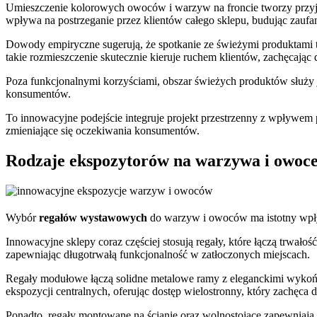
Umieszczenie kolorowych owoców i warzyw na froncie tworzy przyja
wpływa na postrzeganie przez klientów całego sklepu, budując zaufa
Dowody empiryczne sugerują, że spotkanie ze świeżymi produktami
takie rozmieszczenie skutecznie kieruje ruchem klientów, zachęcając 
Poza funkcjonalnymi korzyściami, obszar świeżych produktów służy j
konsumentów.
To innowacyjne podejście integruje projekt przestrzenny z wpływe
zmieniające się oczekiwania konsumentów.
Rodzaje ekspozytorów na warzywa i owoc
Wybór
regałów wystawowych
do warzyw i owoców ma istotny wp
Innowacyjne sklepy coraz częściej stosują regały, które łączą trwałoś
zapewniając długotrwałą funkcjonalność w zatłoczonych miejscach.
Regały modułowe łączą solidne metalowe ramy z eleganckimi wykoń
ekspozycji centralnych, oferując dostęp wielostronny, który zachęca
Ponadto, regały montowane na ścianie oraz wolnostojące zapewniają