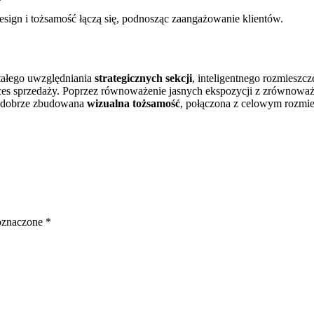
design i tożsamość łączą się, podnosząc zaangażowanie klientów.
ałego uwzględniania
strategicznych sekcji
, inteligentnego rozmieszcz
ukces sprzedaży. Poprzez równoważenie jasnych ekspozycji z zrówno
, dobrze zbudowana
wizualna tożsamość
, połączona z celowym rozmi
oznaczone
*