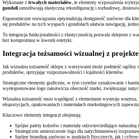
Wykonane z
trwałych materiałów
, te elementy wyposażenia wytrz
gondoli
umożliwiają elastyczną rekonfigurację i rozbudowę, dostoso
Ergonomiczne rozwiązania optymalizują dostępność zarówno dla klien
się produktów na tych wyspach i gondolach ułatwia nawigację, jedn
Ta integracja funkcjonalności z elastycznością pozwala sklepom z 
bez kompromisu w kwestii estetyki.
Integracja tożsamości wizualnej z projekt
Jak wizualna tożsamość sklepu z warzywami może podnieść ogólny des
produktów, sprzyjając rozpoznawalności i lojalności klientów.
Strategiczne elementy graficzne, w tym czytelne oznakowanie i harm
wyeksponowane logo zakotwicza obecność marki, zwiększając natychm
Wizualna tożsamość musi współgrać z elementami wystroju wnętrza, ta
ekspozycjach, opakowaniach i materiałach marketingowych zapewnia
Kluczowe elementy integracji obejmują:
Spójne palety kolorów i materiały odzwierciedlające naturalną
Strategiczne umieszczenie logo dla natychmiastowej rozpozna
Spójne branding zarówno w punktach fizycznych, jak i cyfro