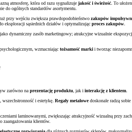
zną atmosferę, która od razu sygnalizuje
jakość i świeżość
. To ułoże
nie do ogólnych standardów asortymentu.
 tuż przy wejściu zwiększa prawdopodobieństwo
zakupów impulsywn
do eksploracji sąsiednich działów i optymalizując
proces zakupów
.
ako dynamiczny zasób marketingowy; atrakcyjne wizualnie ekspozycje 
m psychologicznym, wzmacniając
tożsamość marki
i tworząc niezapomn
e
ływ zarówno na
prezentację produktu
, jak i
interakcję z klientem
.
ć, wszechstronność i estetykę.
Regały metalowe
doskonale radzą sobie 
czeniami laminowanymi, zwiększając atrakcyjność wizualną przy zac
 do zaangażowania klientów.
elastyczne rozwiązania
dla różnych rozmiarów sklepów, maksymaliz