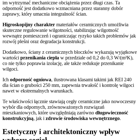
im wytrzymać mechaniczne obciążenia przez długi czas. Ta
odporność jest dodatkowo wzmacniana przez staranny dobór
zaprawy, który umacnia integralność ścian.
Higroskopijny charakter
materiałów ceramicznych umożliwia
skuteczne regulowanie wilgotności, stabilizując wilgotność
wewnątrz pomieszczeń i ograniczając ryzyko takich problemów jak
rozwój pleśni oraz degradacja konstrukcji.
Dodatkowo, ściany z ceramicznych bloczków wykazują wyjątkowe
wartości
przenikania ciepła
w przedziale od 0,2 do 0,3 W/(m²K),
co nie tylko poprawia izolację, ale także redukuje przenikanie
wilgoci.
Ich
odporność ogniowa
, ilustrowana klasami takimi jak REI 240
dla ścian o grubości 250 mm, zapewnia trwałość i kontrolę wilgoci
nawet w ekstremalnych warunkach.
Te właściwości łącznie stawiają cegły ceramiczne jako nowoczesny
wybór dla odpornych, zrównoważonych rozwiązań
mieszkaniowych, które uwzględniają zarówno
długowieczność
konstrukcyjną
, jak i
zdrowie środowiska wewnętrznego
.
Estetyczny i architektoniczny wpływ