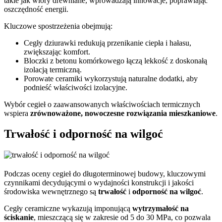
takie jak wióry drewniane, wprowadzają innowacje, poprawiając
oszczędność energii.
Kluczowe spostrzeżenia obejmują:
Cegły dziurawki redukują przenikanie ciepła i hałasu,
zwiększając komfort.
Bloczki z betonu komórkowego łączą lekkość z doskonałą
izolacją termiczną.
Porowate ceramiki wykorzystują naturalne dodatki, aby
podnieść właściwości izolacyjne.
Wybór cegieł o zaawansowanych właściwościach termicznych
wspiera
zrównoważone, nowoczesne rozwiązania mieszkaniowe
.
Trwałość i odporność na wilgoć
Podczas oceny cegieł do długoterminowej budowy, kluczowymi
czynnikami decydującymi o wydajności konstrukcji i jakości
środowiska wewnętrznego są
trwałość
i
odporność na wilgoć
.
Cegły ceramiczne wykazują imponującą
wytrzymałość na
ściskanie
, mieszczącą się w zakresie od 5 do 30 MPa, co pozwala