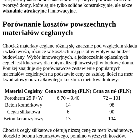
tworzyć domy, które są nie tylko solidne konstrukcyjnie, ale także
wizualnie atrakcyjne
i innowacyjne.
Porównanie kosztów powszechnych
materiałów cegłanych
Chociaż materiały ceglane różnią się znacznie pod względem składu
i właściwości, różnice w kosztach mają istotny wpływ na budżet
budowlany. Wybór innowacyjnych, a jednocześnie opłacalnych
cegieł jest kluczowy dla optymalizacji inwestycji w budowę domu.
Poniżej znajduje się porównawcze zestawienie popularnych
materiałów cegielnych na podstawie ceny za sztukę, ilości na metr
kwadratowy oraz całkowitego kosztu za metr kwadratowy:
Materiał Cegielny
Cena za sztukę (PLN)
Cena za m² (PLN)
Porotherm 25 P+W
6,70 – 9,40
72 – 101
Beton komórkowy
14
98
Cegła silikatowa
6
90
Beton keramzytowy
13
104
Chociaż cegły silikatowe oferują niższą cenę za metr kwadratowy,
bloczki z betonu keramzytowego, pomimo wyższych kosztów,