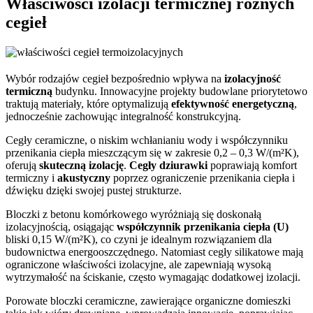
Właściwości izolacji termicznej różnych
cegieł
Wybór rodzajów cegieł bezpośrednio wpływa na
izolacyjność
termiczną
budynku. Innowacyjne projekty budowlane priorytetowo
traktują materiały, które optymalizują
efektywność energetyczną
,
jednocześnie zachowując integralność konstrukcyjną.
Cegły ceramiczne, o niskim wchłanianiu wody i współczynniku
przenikania ciepła mieszczącym się w zakresie 0,2 – 0,3 W/(m²K),
oferują
skuteczną izolację
.
Cegły dziurawki
poprawiają komfort
termiczny i
akustyczny
poprzez ograniczenie przenikania ciepła i
dźwięku dzięki swojej pustej strukturze.
Bloczki z betonu komórkowego wyróżniają się doskonałą
izolacyjnością, osiągając
współczynnik przenikania ciepła (U)
bliski 0,15 W/(m²K), co czyni je idealnym rozwiązaniem dla
budownictwa energooszczędnego. Natomiast cegły silikatowe mają
ograniczone właściwości izolacyjne, ale zapewniają wysoką
wytrzymałość na ściskanie, często wymagając dodatkowej izolacji.
Porowate bloczki ceramiczne, zawierające organiczne domieszki