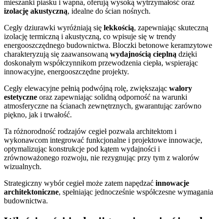
mieszanki piasku i wapna, oferują wysoką wytrzymałość oraz
izolację akustyczną
, idealne do ścian nośnych.
Cegły dziurawki wyróżniają się
lekkością
, zapewniając skuteczną
izolację termiczną i akustyczną, co wpisuje się w trendy
energooszczędnego budownictwa. Bloczki betonowe keramzytowe
charakteryzują się zaawansowaną
wydajnością cieplną
dzięki
doskonałym współczynnikom przewodzenia ciepła, wspierając
innowacyjne, energooszczędne projekty.
Cegły elewacyjne pełnią podwójną rolę, zwiększając
walory
estetyczne
oraz zapewniając solidną odporność na warunki
atmosferyczne na ścianach zewnętrznych, gwarantując zarówno
piękno, jak i trwałość.
Ta różnorodność rodzajów cegieł pozwala architektom i
wykonawcom integrować funkcjonalne i projektowe innowacje,
optymalizując konstrukcje pod kątem wydajności i
zrównoważonego rozwoju, nie rezygnując przy tym z walorów
wizualnych.
Strategiczny wybór cegieł może zatem napędzać
innowacje
architektoniczne
, spełniając jednocześnie współczesne wymagania
budownictwa.