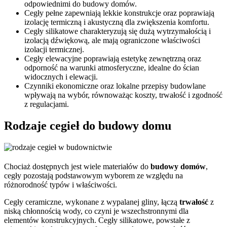
odpowiednimi do budowy domów.
Cegły pełne zapewniają lekkie konstrukcje oraz poprawiają
izolację termiczną i akustyczną dla zwiększenia komfortu.
Cegły silikatowe charakteryzują się dużą wytrzymałością i
izolacją dźwiękową, ale mają ograniczone właściwości
izolacji termicznej.
Cegły elewacyjne poprawiają estetykę zewnętrzną oraz
odporność na warunki atmosferyczne, idealne do ścian
widocznych i elewacji.
Czynniki ekonomiczne oraz lokalne przepisy budowlane
wpływają na wybór, równoważąc koszty, trwałość i zgodność
z regulacjami.
Rodzaje cegieł do budowy domu
Chociaż dostępnych jest wiele materiałów do
budowy domów
,
cegły pozostają podstawowym wyborem ze względu na
różnorodność typów i właściwości.
Cegły ceramiczne, wykonane z wypalanej gliny, łączą
trwałość
z
niską chłonnością wody, co czyni je wszechstronnymi dla
elementów konstrukcyjnych. Cegły silikatowe, powstałe z