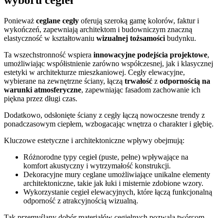
wyboru cegieł
Ponieważ
ceglane cegły
oferują szeroką gamę kolorów, faktur i
wykończeń, zapewniają architektom i budowniczym znaczną
elastyczność w kształtowaniu
wizualnej tożsamości
budynku.
Ta wszechstronność wspiera
innowacyjne podejścia projektowe
,
umożliwiając współistnienie zarówno współczesnej, jak i klasycznej
estetyki w architekturze mieszkaniowej. Cegły elewacyjne,
wybierane na zewnętrzne ściany, łączą
trwałość
z
odpornością na
warunki atmosferyczne
, zapewniając fasadom zachowanie ich
piękna przez długi czas.
Dodatkowo, odsłonięte ściany z cegły łączą nowoczesne trendy z
ponadczasowym ciepłem, wzbogacając wnętrza o charakter i głębię.
Kluczowe estetyczne i architektoniczne wpływy obejmują:
Różnorodne typy cegieł (puste, pełne) wpływające na
komfort akustyczny i wytrzymałość konstrukcji.
Dekoracyjne mury ceglane umożliwiające unikalne elementy
architektoniczne, takie jak łuki i misternie zdobione wzory.
Wykorzystanie cegieł elewacyjnych, które łączą funkcjonalną
odporność z atrakcyjnością wizualną.
Tak przemyślany dobór materiałów cegielnych pozwala twórcom