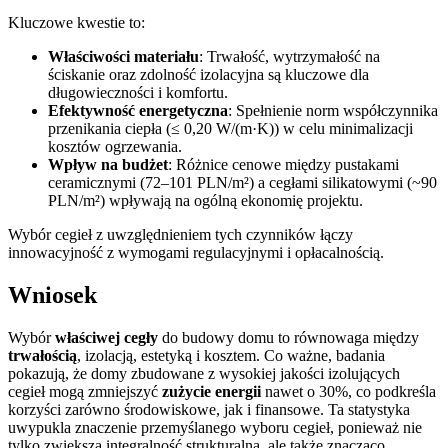
Kluczowe kwestie to:
Właściwości materiału
: Trwałość, wytrzymałość na
ściskanie oraz zdolność izolacyjna są kluczowe dla
długowieczności i komfortu.
Efektywność energetyczna
: Spełnienie norm współczynnika
przenikania ciepła (≤ 0,20 W/(m·K)) w celu minimalizacji
kosztów ogrzewania.
Wpływ na budżet
: Różnice cenowe między pustakami
ceramicznymi (72–101 PLN/m²) a cegłami silikatowymi (~90
PLN/m²) wpływają na ogólną ekonomię projektu.
Wybór cegieł z uwzględnieniem tych czynników łączy
innowacyjność z wymogami regulacyjnymi i opłacalnością.
Wniosek
Wybór
właściwej cegły
do budowy domu to równowaga między
trwałością
, izolacją, estetyką i kosztem. Co ważne, badania
pokazują, że domy zbudowane z wysokiej jakości izolujących
cegieł mogą zmniejszyć
zużycie energii
nawet o 30%, co podkreśla
korzyści zarówno środowiskowe, jak i finansowe. Ta statystyka
uwypukla znaczenie przemyślanego wyboru cegieł, ponieważ nie
tylko zwiększa integralność strukturalną, ale także znacząco