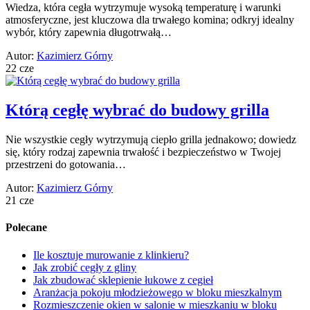
Wiedza, która cegła wytrzymuje wysoką temperaturę i warunki
atmosferyczne, jest kluczowa dla trwałego komina; odkryj idealny
wybór, który zapewnia długotrwałą…
Autor:
Kazimierz Górny
22 cze
Którą cegłę wybrać do budowy grilla
Nie wszystkie cegły wytrzymują ciepło grilla jednakowo; dowiedz
się, który rodzaj zapewnia trwałość i bezpieczeństwo w Twojej
przestrzeni do gotowania…
Autor:
Kazimierz Górny
21 cze
Polecane
Ile kosztuje murowanie z klinkieru?
Jak zrobić cegły z gliny
Jak zbudować sklepienie łukowe z cegieł
Aranżacja pokoju młodzieżowego w bloku mieszkalnym
Rozmieszczenie okien w salonie w mieszkaniu w bloku