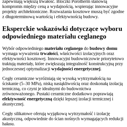
zapewniają większą trwałość. Bloczki Porotherm stanowią
kompromis między ceną a wydajnością, wspierając innowacyjne
projekty architektoniczne. Rozważania kosztowe muszą być zgodne
z długoterminową wartością i efektywnością budowy.
Eksperckie wskazówki dotyczące wyboru
odpowiedniego materiału ceglanego
Wybór odpowiedniego
materiału ceglanego
do
budowy domu
wymaga wyważenia
trwałości
, właściwości izolacyjnych oraz
efektywności kosztowej. Innowacyjni budowniczowie priorytetowo
traktują materiały, które zwiększają integralność konstrukcyjną przy
jednoczesnej optymalizacji
wydajności energetycznej
.
Cegły ceramiczne wyróżniają się wysoką wytrzymałością na
ściskanie (5–30 MPa), niską nasiąkliwością oraz doskonałą izolacją
termiczną, co czyni je idealnymi do budownictwa
zrównoważonego. Pustaki ceramiczne dodatkowo poprawiają
efektywność energetyczną
dzięki lepszej izolacji termicznej i
akustycznej.
Cegły silikatowe oferują wyjątkową wytrzymałość i izolację
akustyczną, odpowiednie do ścian nośnych wymagających redukcji
hałasu.