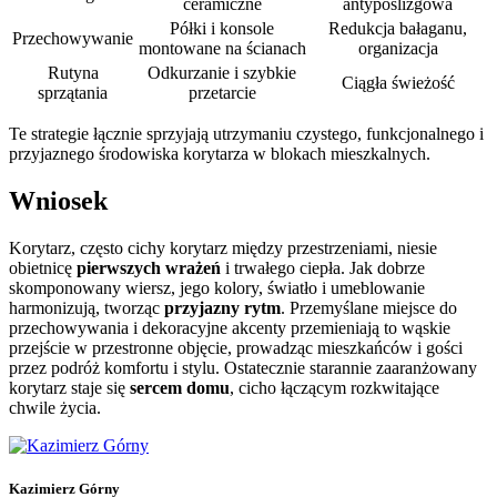
ceramiczne
antypoślizgowa
Półki i konsole
Redukcja bałaganu,
Przechowywanie
montowane na ścianach
organizacja
Rutyna
Odkurzanie i szybkie
Ciągła świeżość
sprzątania
przetarcie
Te strategie łącznie sprzyjają utrzymaniu czystego, funkcjonalnego i
przyjaznego środowiska korytarza w blokach mieszkalnych.
Wniosek
Korytarz, często cichy korytarz między przestrzeniami, niesie
obietnicę
pierwszych wrażeń
i trwałego ciepła. Jak dobrze
skomponowany wiersz, jego kolory, światło i umeblowanie
harmonizują, tworząc
przyjazny rytm
. Przemyślane miejsce do
przechowywania i dekoracyjne akcenty przemieniają to wąskie
przejście w przestronne objęcie, prowadząc mieszkańców i gości
przez podróż komfortu i stylu. Ostatecznie starannie zaaranżowany
korytarz staje się
sercem domu
, cicho łączącym rozkwitające
chwile życia.
Kazimierz Górny