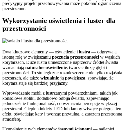
precyzyjny projekt przechowywania może pokonać ograniczenia
przestrzenne.
Wykorzystanie oświetlenia i luster dla
przestronności
Dwa kluczowe elementy — oświetlenie i
lustra
— odgrywają
istotną rolę w zwiększaniu
poczucia przestronności
w wąskich
korytarzach. Duże lustra umieszczone naprzeciw źródeł światła
wzmacniają
naturalne oświetlenie
, tworząc iluzję głębi i
przestronności. To strategiczne rozmieszczenie nie tylko rozjaśnia
przestrzeń, ale także
wizualnie ją powiększa
, sprawiając, że
korytarz staje się bardziej przyjazny.
Wprowadzenie mebli z lustrzanymi powierzchniami, takich jak
konsolowe stoliki, dodatkowo odbija światło, zapewniając
jednocześnie funkcjonalność, co wzmacnia percepcję większej
przestrzeni. Ciepłe kinkiety LED lub lampy wiszące potęgują ten
efekt, oświetlając kąty i tworząc przytulną, a zarazem przestronną
atmosferę.
Uzupełnienie tych elementów
jasnymi ścianami
— najlepiej