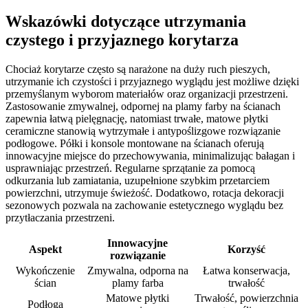
Wskazówki dotyczące utrzymania
czystego i przyjaznego korytarza
Chociaż korytarze często są narażone na duży ruch pieszych,
utrzymanie ich czystości i przyjaznego wyglądu jest możliwe dzięki
przemyślanym wyborom materiałów oraz organizacji przestrzeni.
Zastosowanie zmywalnej, odpornej na plamy farby na ścianach
zapewnia łatwą pielęgnację, natomiast trwałe, matowe płytki
ceramiczne stanowią wytrzymałe i antypoślizgowe rozwiązanie
podłogowe. Półki i konsole montowane na ścianach oferują
innowacyjne miejsce do przechowywania, minimalizując bałagan i
usprawniając przestrzeń. Regularne sprzątanie za pomocą
odkurzania lub zamiatania, uzupełnione szybkim przetarciem
powierzchni, utrzymuje świeżość. Dodatkowo, rotacja dekoracji
sezonowych pozwala na zachowanie estetycznego wyglądu bez
przytłaczania przestrzeni.
Innowacyjne
Aspekt
Korzyść
rozwiązanie
Wykończenie
Zmywalna, odporna na
Łatwa konserwacja,
ścian
plamy farba
trwałość
Matowe płytki
Trwałość, powierzchnia
Podłoga