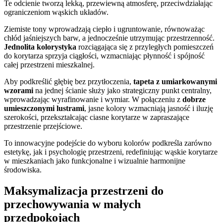
Te odcienie tworzą lekką, przewiewną atmosferę, przeciwdziałając
ograniczeniom wąskich układów.
Ziemiste tony wprowadzają ciepło i ugruntowanie, równoważąc
chłód jaśniejszych barw, a jednocześnie utrzymując przestrzenność.
Jednolita kolorystyka
rozciągająca się z przyległych pomieszczeń
do korytarza sprzyja ciągłości, wzmacniając płynność i spójność
całej przestrzeni mieszkalnej.
Aby podkreślić głębię bez przytłoczenia,
tapeta z umiarkowanymi
wzorami
na jednej ścianie służy jako strategiczny punkt centralny,
wprowadzając wyrafinowanie i wymiar. W połączeniu z
dobrze
umieszczonymi lustrami
, jasne kolory wzmacniają jasność i iluzję
szerokości, przekształcając ciasne korytarze w zapraszające
przestrzenie przejściowe.
To innowacyjne podejście do wyboru kolorów podkreśla zarówno
estetykę, jak i psychologię przestrzeni, redefiniując wąskie korytarze
w mieszkaniach jako funkcjonalne i wizualnie harmonijne
środowiska.
Maksymalizacja przestrzeni do
przechowywania w małych
przedpokojach