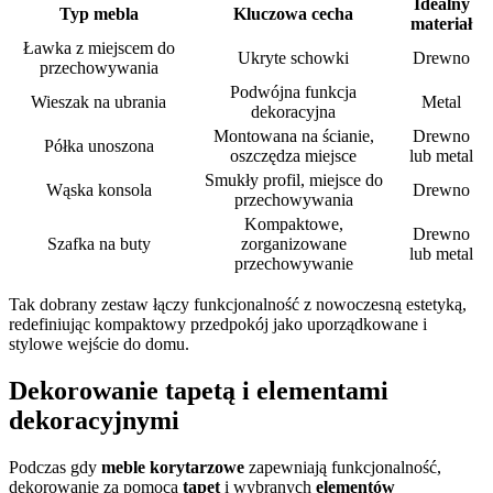
Idealny
Typ mebla
Kluczowa cecha
materiał
Ławka z miejscem do
Ukryte schowki
Drewno
przechowywania
Podwójna funkcja
Wieszak na ubrania
Metal
dekoracyjna
Montowana na ścianie,
Drewno
Półka unoszona
oszczędza miejsce
lub metal
Smukły profil, miejsce do
Wąska konsola
Drewno
przechowywania
Kompaktowe,
Drewno
Szafka na buty
zorganizowane
lub metal
przechowywanie
Tak dobrany zestaw łączy funkcjonalność z nowoczesną estetyką,
redefiniując kompaktowy przedpokój jako uporządkowane i
stylowe wejście do domu.
Dekorowanie tapetą i elementami
dekoracyjnymi
Podczas gdy
meble korytarzowe
zapewniają funkcjonalność,
dekorowanie za pomocą
tapet
i wybranych
elementów