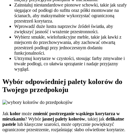
Zainstaluj niestandardowe pionowe schowki, takie jak szafy
sięgające od podłogi do sufitu oraz półki montowane na
ścianach, aby maksymalnie wykorzystać ograniczoną
przestrzeń korytarza.
Wprowadź duże lustra naprzeciw źródeł światła, aby
zwiększyć jasność i wrażenie przestronności.
Wybierz smukłe, wielofunkcyjne meble, takie jak ławki z
miejscem do przechowywania, aby zachować otwartą
przestrzeń podłogi przy jednoczesnym dodaniu
funkcjonalności.
Utrzymuj korytarze w czystości, stosując farby zmywalne i
trwałe podłogi, co ułatwia sprzątanie i nadaje przyjazny
wygląd.
Wybór odpowiedniej palety kolorów do
Twojego przedpokoju
Jak
kolor
może
zmienić postrzeganie wąskiego korytarza w
mieszkaniu
? Wybór
jasnej palety kolorów
, takiej jak
delikatne
pastele
lub klasyczne szarości, może optycznie powiększyć
ograniczone przestrzenie, rozjaśniając słabo oświetlone korytarze.