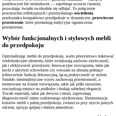
pastelowymi lub neutralnymi — zapobiega uczuciu ciasnoty,
pozwalając światłu swobodnie się odbijać. To połączenie
powierzchni refleksyjnych i przemyślanego
oświetlenia
przekształca kompaktowe przedpokoje w dynamiczne,
przewiewne
przestrzenie
, które przełamują tradycyjne ograniczenia
przestrzenne.
Wybór funkcjonalnych i stylowych mebli
do przedpokoju
Optymalizując meble do przedpokoju, warto priorytetowo traktować
wielofunkcyjne elementy, które zwiększają zarówno użyteczność,
jak i efektywność przestrzeni. Innowacyjne rozwiązania, takie jak
ławki z ukrytym schowkiem czy wieszaki na ubrania pełniące
jednocześnie funkcję dekoracyjną, łączą praktyczność ze stylem.
Smukłe, minimalistyczne wzory zachowują przestronność, a
montowane na ścianie rozwiązania, takie jak półki unoszone,
oszczędzają miejsce na podłodze i dodają subtelnej elegancji.
Trwałe materiały, takie jak drewno i metal, zapewniają
długowieczność mimo codziennego użytkowania. Harmonizacja
kolorów mebli z paletą przedpokoju, zwłaszcza przy użyciu jasnych
odcieni, sprzyja spójnej i lekkiej atmosferze.