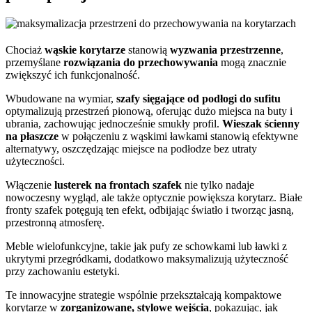
Chociaż
wąskie korytarze
stanowią
wyzwania przestrzenne
,
przemyślane
rozwiązania do przechowywania
mogą znacznie
zwiększyć ich funkcjonalność.
Wbudowane na wymiar,
szafy sięgające od podłogi do sufitu
optymalizują przestrzeń pionową, oferując dużo miejsca na buty i
ubrania, zachowując jednocześnie smukły profil.
Wieszak ścienny
na płaszcze
w połączeniu z wąskimi ławkami stanowią efektywne
alternatywy, oszczędzając miejsce na podłodze bez utraty
użyteczności.
Włączenie
lusterek na frontach szafek
nie tylko nadaje
nowoczesny wygląd, ale także optycznie powiększa korytarz. Białe
fronty szafek potęgują ten efekt, odbijając światło i tworząc jasną,
przestronną atmosferę.
Meble wielofunkcyjne, takie jak pufy ze schowkami lub ławki z
ukrytymi przegródkami, dodatkowo maksymalizują użyteczność
przy zachowaniu estetyki.
Te innowacyjne strategie wspólnie przekształcają kompaktowe
korytarze w
zorganizowane, stylowe wejścia
, pokazując, jak