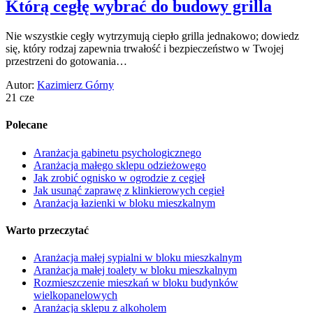
Którą cegłę wybrać do budowy grilla
Nie wszystkie cegły wytrzymują ciepło grilla jednakowo; dowiedz
się, który rodzaj zapewnia trwałość i bezpieczeństwo w Twojej
przestrzeni do gotowania…
Autor:
Kazimierz Górny
21 cze
Polecane
Aranżacja gabinetu psychologicznego
Aranżacja małego sklepu odzieżowego
Jak zrobić ognisko w ogrodzie z cegieł
Jak usunąć zaprawę z klinkierowych cegieł
Aranżacja łazienki w bloku mieszkalnym
Warto przeczytać
Aranżacja małej sypialni w bloku mieszkalnym
Aranżacja małej toalety w bloku mieszkalnym
Rozmieszczenie mieszkań w bloku budynków
wielkopanelowych
Aranżacja sklepu z alkoholem