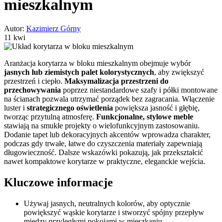
mieszkalnym
Autor:
Kazimierz Górny
11 kwi
Aranżacja korytarza w bloku mieszkalnym obejmuje wybór
jasnych lub ziemistych palet kolorystycznych
, aby zwiększyć
przestrzeń i ciepło.
Maksymalizacja przestrzeni do
przechowywania
poprzez niestandardowe szafy i półki montowane
na ścianach pozwala utrzymać porządek bez zagracania. Włączenie
luster i
strategicznego oświetlenia
powiększa jasność i głębię,
tworząc przytulną atmosferę.
Funkcjonalne, stylowe meble
stawiają na smukłe projekty o wielofunkcyjnym zastosowaniu.
Dodanie tapet lub dekoracyjnych akcentów wprowadza charakter,
podczas gdy trwałe, łatwe do czyszczenia materiały zapewniają
długowieczność. Dalsze wskazówki pokazują, jak przekształcić
nawet kompaktowe korytarze w praktyczne, eleganckie wejścia.
Kluczowe informacje
Używaj jasnych, neutralnych kolorów, aby optycznie
powiększyć wąskie korytarze i stworzyć spójny przepływ
między przyległymi pokojami w mieszkaniu.