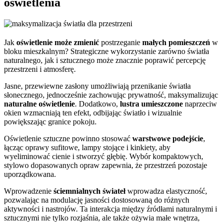
oświetlenia
Jak
oświetlenie może zmienić
postrzeganie
małych pomieszczeń
w
bloku mieszkalnym? Strategiczne wykorzystanie zarówno światła
naturalnego, jak i sztucznego może znacznie poprawić percepcję
przestrzeni i atmosferę.
Jasne, przewiewne zasłony umożliwiają przenikanie światła
słonecznego, jednocześnie zachowując prywatność, maksymalizując
naturalne oświetlenie
. Dodatkowo,
lustra umieszczone
naprzeciw
okien wzmacniają ten efekt, odbijając światło i wizualnie
powiększając granice pokoju.
Oświetlenie sztuczne powinno stosować
warstwowe podejście
,
łącząc oprawy sufitowe, lampy stojące i kinkiety, aby
wyeliminować cienie i stworzyć głębię. Wybór kompaktowych,
stylowo dopasowanych opraw zapewnia, że przestrzeń pozostaje
uporządkowana.
Wprowadzenie
ściemnialnych świateł
wprowadza elastyczność,
pozwalając na modulację jasności dostosowaną do różnych
aktywności i nastrojów. Ta interakcja między źródłami naturalnymi i
sztucznymi nie tylko rozjaśnia, ale także ożywia małe wnętrza,