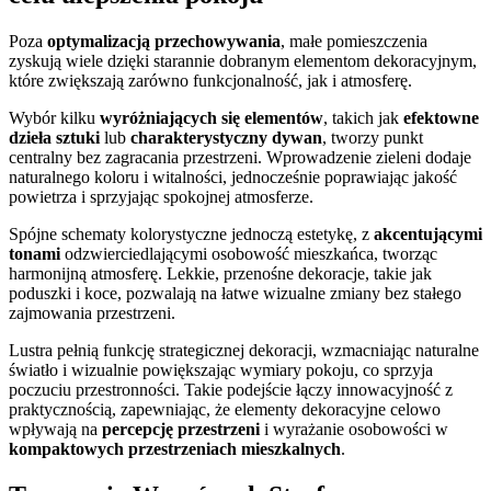
Poza
optymalizacją przechowywania
, małe pomieszczenia
zyskują wiele dzięki starannie dobranym elementom dekoracyjnym,
które zwiększają zarówno funkcjonalność, jak i atmosferę.
Wybór kilku
wyróżniających się elementów
, takich jak
efektowne
dzieła sztuki
lub
charakterystyczny dywan
, tworzy punkt
centralny bez zagracania przestrzeni. Wprowadzenie zieleni dodaje
naturalnego koloru i witalności, jednocześnie poprawiając jakość
powietrza i sprzyjając spokojnej atmosferze.
Spójne schematy kolorystyczne jednoczą estetykę, z
akcentującymi
tonami
odzwierciedlającymi osobowość mieszkańca, tworząc
harmonijną atmosferę. Lekkie, przenośne dekoracje, takie jak
poduszki i koce, pozwalają na łatwe wizualne zmiany bez stałego
zajmowania przestrzeni.
Lustra pełnią funkcję strategicznej dekoracji, wzmacniając naturalne
światło i wizualnie powiększając wymiary pokoju, co sprzyja
poczuciu przestronności. Takie podejście łączy innowacyjność z
praktycznością, zapewniając, że elementy dekoracyjne celowo
wpływają na
percepcję przestrzeni
i wyrażanie osobowości w
kompaktowych przestrzeniach mieszkalnych
.