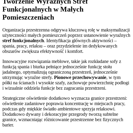
Tworzenie Wyraźnych Stref
Funkcjonalnych w Małych
Pomieszczeniach
Organizacja przestrzenna odgrywa kluczową rolę w maksymalizacji
użyteczności małych pomieszczeń poprzez ustanowienie wyraźnych
stref funkcjonalnych
. Identyfikacja głównych aktywności –
spania, pracy, relaksu – oraz przydzielenie im dedykowanych
obszarów zwiększa efektywność i komfort.
Innowacyjne rozwiązania meblowe, takie jak rozkładane sofy z
funkcją spania i biurka pełniące jednocześnie funkcję stołu
jadalnego, optymalizują ograniczoną przestrzeń, jednocześnie
utrzymując wyraźne strefy.
Pionowe przechowywanie
, w tym
półki na ścianach i wysokie szafy, zachowuje powierzchnię podłogi
i wizualnie oddziela funkcje bez zagracania przestrzeni.
Strategiczne oświetlenie dodatkowo wyznacza granice przestrzeni:
oświetlenie zadaniowe poprawia koncentrację w miejscach pracy,
podczas gdy miękkie światło ambientowe sprzyja relaksowi.
Dodatkowo dywany i dekoracyjne przegrody tworzą subtelne
granice, wzmacniając różnicowanie przestrzenne bez fizycznych
barier.