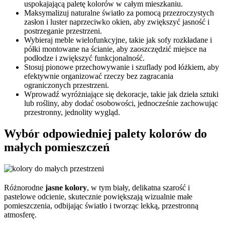
uspokajającą paletę kolorów w całym mieszkaniu.
Maksymalizuj naturalne światło za pomocą przezroczystych
zasłon i luster naprzeciwko okien, aby zwiększyć jasność i
postrzeganie przestrzeni.
Wybieraj meble wielofunkcyjne, takie jak sofy rozkładane i
półki montowane na ścianie, aby zaoszczędzić miejsce na
podłodze i zwiększyć funkcjonalność.
Stosuj pionowe przechowywanie i szuflady pod łóżkiem, aby
efektywnie organizować rzeczy bez zagracania
ograniczonych przestrzeni.
Wprowadź wyróżniające się dekoracje, takie jak dzieła sztuki
lub rośliny, aby dodać osobowości, jednocześnie zachowując
przestronny, jednolity wygląd.
Wybór odpowiedniej palety kolorów do
małych pomieszczeń
Różnorodne
jasne kolory
, w tym biały, delikatna szarość i
pastelowe odcienie, skutecznie powiększają wizualnie małe
pomieszczenia, odbijając światło i tworząc lekką, przestronną
atmosferę.