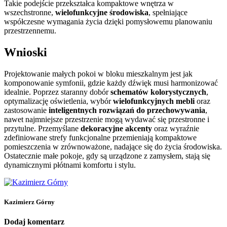
Takie podejście przekształca kompaktowe wnętrza w
wszechstronne,
wielofunkcyjne środowiska
, spełniające
współczesne wymagania życia dzięki pomysłowemu planowaniu
przestrzennemu.
Wnioski
Projektowanie małych pokoi w bloku mieszkalnym jest jak
komponowanie symfonii, gdzie każdy dźwięk musi harmonizować
idealnie. Poprzez staranny dobór
schematów kolorystycznych
,
optymalizację oświetlenia, wybór
wielofunkcyjnych mebli
oraz
zastosowanie
inteligentnych rozwiązań do przechowywania
,
nawet najmniejsze przestrzenie mogą wydawać się przestronne i
przytulne. Przemyślane
dekoracyjne akcenty
oraz wyraźnie
zdefiniowane strefy funkcjonalne przemieniają kompaktowe
pomieszczenia w zrównoważone, nadające się do życia środowiska.
Ostatecznie małe pokoje, gdy są urządzone z zamysłem, stają się
dynamicznymi płótnami komfortu i stylu.
Kazimierz Górny
Dodaj komentarz