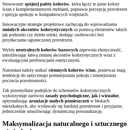
Stosowanie
spójnej palety kolorów
, która łączy te jasne kolory
ścian z komplementarnymi meblami, poprawia percepcję przestrzeni
i sprzyja spokoju w kompaktowych wnętrzach.
Innowacyjne strategie projektowe zachęcają do wprowadzania
śmiałych akcentów kolorystycznych
za pomocą elementów takich
jak poduszki czy dzieła sztuki, dodając osobowości bez
przytłaczania ograniczonej przestrzeni.
Wybór
neutralnych kolorów bazowych
zapewnia elastyczność,
umożliwiając łatwą zmianę akcentów kolorystycznych wraz z
ewoluującymi preferencjami estetycznymi.
Natomiast należy unikać
ciemnych kolorów ścian
, ponieważ mają
tendencję do optycznego pomniejszania pokoju i zmniejszania
poczucia przestronności.
Tak przemyślane podejście do schematów kolorystycznych
wykorzystuje zarówno
zasady psychologiczne, jak i wizualne
,
optymalizując
aranżacje małych pomieszczeń
w blokach
mieszkalnych, aby wydawały się bardziej przestronne i przyjazne,
jednocześnie umożliwiając dynamiczną personalizację.
Maksymalizacja naturalnego i sztucznego