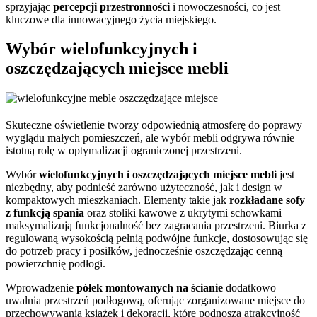
sprzyjając
percepcji przestronności
i nowoczesności, co jest
kluczowe dla innowacyjnego życia miejskiego.
Wybór wielofunkcyjnych i
oszczędzających miejsce mebli
Skuteczne oświetlenie tworzy odpowiednią atmosferę do poprawy
wyglądu małych pomieszczeń, ale wybór mebli odgrywa równie
istotną rolę w optymalizacji ograniczonej przestrzeni.
Wybór
wielofunkcyjnych i oszczędzających miejsce mebli
jest
niezbędny, aby podnieść zarówno użyteczność, jak i design w
kompaktowych mieszkaniach. Elementy takie jak
rozkładane sofy
z funkcją spania
oraz stoliki kawowe z ukrytymi schowkami
maksymalizują funkcjonalność bez zagracania przestrzeni. Biurka z
regulowaną wysokością pełnią podwójne funkcje, dostosowując się
do potrzeb pracy i posiłków, jednocześnie oszczędzając cenną
powierzchnię podłogi.
Wprowadzenie
półek montowanych na ścianie
dodatkowo
uwalnia przestrzeń podłogową, oferując zorganizowane miejsce do
przechowywania książek i dekoracji, które podnoszą atrakcyjność