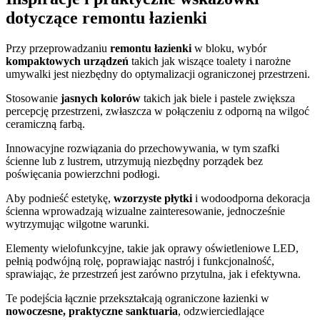
dotyczące remontu łazienki
Przy przeprowadzaniu
remontu łazienki
w bloku, wybór
kompaktowych urządzeń
takich jak wiszące toalety i narożne
umywalki jest niezbędny do optymalizacji ograniczonej przestrzeni.
Stosowanie
jasnych kolorów
takich jak biele i pastele zwiększa
percepcję przestrzeni, zwłaszcza w połączeniu z odporną na wilgoć
ceramiczną farbą.
Innowacyjne rozwiązania do przechowywania, w tym szafki
ścienne lub z lustrem, utrzymują niezbędny porządek bez
poświęcania powierzchni podłogi.
Aby podnieść estetykę,
wzorzyste płytki
i wodoodporna dekoracja
ścienna wprowadzają wizualne zainteresowanie, jednocześnie
wytrzymując wilgotne warunki.
Elementy wielofunkcyjne, takie jak oprawy oświetleniowe LED,
pełnią podwójną rolę, poprawiając nastrój i funkcjonalność,
sprawiając, że przestrzeń jest zarówno przytulna, jak i efektywna.
Te podejścia łącznie przekształcają ograniczone łazienki w
nowoczesne, praktyczne sanktuaria
, odzwierciedlające