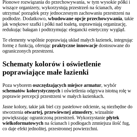
Pionowe rozwiązania do przechowywania, w tym wysokie półki i
wiszące organizery, wykorzystują przestrzeń na ścianach, aby
utrzymać porządek przy jednoczesnym zachowaniu przestrzeni na
podłodze. Dodatkowo,
wbudowane opcje przechowywania
, takie
jak wnękowe szafki i półki nad toaletą, usprawniają organizację,
redukując bałagan i podtrzymując elegancki estetyczny wygląd.
Te elementy wspólnie poprawiają układ małych łazienek, integrując
formę z funkcją, oferując
praktyczne innowacje
dostosowane do
ograniczonych przestrzeni.
Schematy kolorów i oświetlenie
poprawiające małe łazienki
Poza wyborem
oszczędzających miejsce armatur
, wybór
schematów kolorystycznych
i oświetlenia odgrywa istotną rolę w
poprawie percepcji przestrzeni w małych łazienkach.
Jasne kolory, takie jak biel czy pastelowe odcienie, są niezbędne do
stworzenia
otwartej, przewiewnej atmosfery
, wizualnie
powiększając ograniczoną przestrzeń. Wykorzystanie
płytek
wielkoformatowych
na ścianach i podłogach zmniejsza ilość fug,
co daje efekt jednolitej, przestronnej powierzchni.