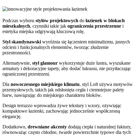
Podczas wyboru
stylów projektowych
do
łazienek w blokach
mieszkalnych
, czynniki takie jak
ograniczenia przestrzenne
i
estetyka miejska odgrywają kluczową rolę.
Styl skandynawski
wyróżnia się łączeniem minimalizmu, jasnych
odcieni i funkcjonalnych elementów, tworząc złudzenie
przestronności.
Alternatywnie,
styl glamour
wykorzystuje duże lustra, wyszukane
armatury i dekoracyjne tapety, aby dodać luksusu, nie przytłaczając
ograniczonej przestrzeni.
Dla
nowoczesnego miejskiego klimatu
, styl Loft używa motywów
przemysłowych, takich jak odsłonięta cegła i ciemniejsze palety
barw, nawiązując do miejskiego charakteru bloków.
Design terrazzo wprowadza żywe tekstury i wzory, ożywiając
kompaktowe łazienki, zachowując jednocześnie współczesną
elegancję.
Dodatkowo,
drewniane akcenty
dodają ciepła i naturalnej faktury,
równoważąc często chłodne, twarde powierzchnie typowe dla tych