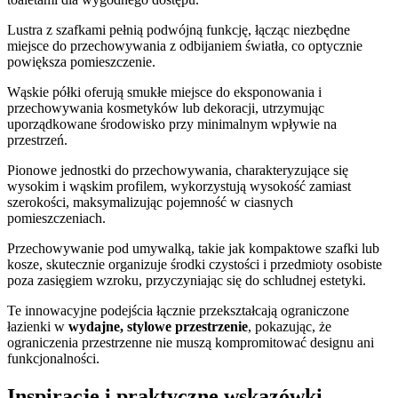
Lustra z szafkami pełnią podwójną funkcję, łącząc niezbędne
miejsce do przechowywania z odbijaniem światła, co optycznie
powiększa pomieszczenie.
Wąskie półki oferują smukłe miejsce do eksponowania i
przechowywania kosmetyków lub dekoracji, utrzymując
uporządkowane środowisko przy minimalnym wpływie na
przestrzeń.
Pionowe jednostki do przechowywania, charakteryzujące się
wysokim i wąskim profilem, wykorzystują wysokość zamiast
szerokości, maksymalizując pojemność w ciasnych
pomieszczeniach.
Przechowywanie pod umywalką, takie jak kompaktowe szafki lub
kosze, skutecznie organizuje środki czystości i przedmioty osobiste
poza zasięgiem wzroku, przyczyniając się do schludnej estetyki.
Te innowacyjne podejścia łącznie przekształcają ograniczone
łazienki w
wydajne, stylowe przestrzenie
, pokazując, że
ograniczenia przestrzenne nie muszą kompromitować designu ani
funkcjonalności.
Inspiracje i praktyczne wskazówki