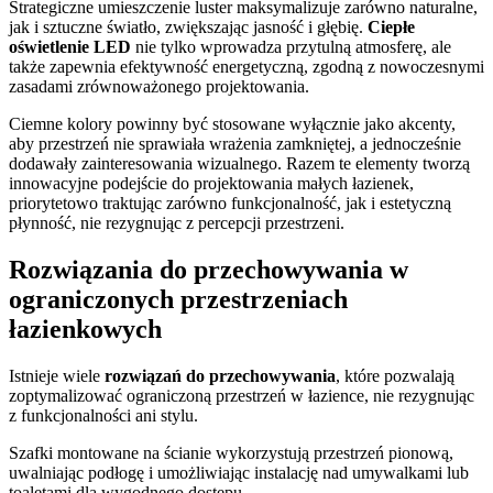
Strategiczne umieszczenie luster maksymalizuje zarówno naturalne,
jak i sztuczne światło, zwiększając jasność i głębię.
Ciepłe
oświetlenie LED
nie tylko wprowadza przytulną atmosferę, ale
także zapewnia efektywność energetyczną, zgodną z nowoczesnymi
zasadami zrównoważonego projektowania.
Ciemne kolory powinny być stosowane wyłącznie jako akcenty,
aby przestrzeń nie sprawiała wrażenia zamkniętej, a jednocześnie
dodawały zainteresowania wizualnego. Razem te elementy tworzą
innowacyjne podejście do projektowania małych łazienek,
priorytetowo traktując zarówno funkcjonalność, jak i estetyczną
płynność, nie rezygnując z percepcji przestrzeni.
Rozwiązania do przechowywania w
ograniczonych przestrzeniach
łazienkowych
Istnieje wiele
rozwiązań do przechowywania
, które pozwalają
zoptymalizować ograniczoną przestrzeń w łazience, nie rezygnując
z funkcjonalności ani stylu.
Szafki montowane na ścianie wykorzystują przestrzeń pionową,
uwalniając podłogę i umożliwiając instalację nad umywalkami lub
toaletami dla wygodnego dostępu.