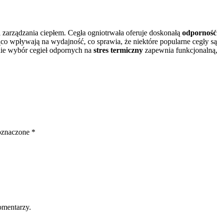
i zarządzania ciepłem. Cegła ogniotrwała oferuje doskonałą
odporność
co wpływają na wydajność, co sprawia, że niektóre popularne cegły 
nie wybór cegieł odpornych na
stres termiczny
zapewnia funkcjonalną,
oznaczone
*
omentarzy.