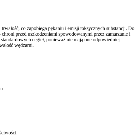
i trwałość, co zapobiega pękaniu i emisji toksycznych substancji. Do
 co chroni przed uszkodzeniami spowodowanymi przez zamarzanie i
h standardowych cegieł, ponieważ nie mają one odpowiedniej
rwałość wędzarni.
u.
ściwości.