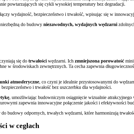
ie powtarzających się cykli wysokiej temperatury bez degradacji.
 łączy wydajność, bezpieczeństwo i trwałość, wpisując się w innowacy
 ją niezbędną do budowy
niezawodnych, wydajnych wędzarni
zdolnych
czyniają się do
trwałości
wędzarni. Ich
zmniejszona porowatość
mini
ne w środowiskach zewnętrznych. Ta cecha zapewnia długowieczność p
unki atmosferyczne
, co czyni je idealnie przystosowanymi do wędza
 bezpieczeństwo i trwałość bez uszczerbku dla wydajności.
etykę
, umożliwiając budowniczym osiągnięcie wizualnie atrakcyjnego
rowymi zapewnia innowacyjne połączenie jakości i efektywności bud
r do budowy odpornych, trwałych wędzarni, które harmonizują trwałoś
ści w cegłach