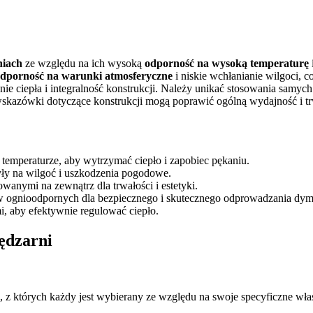
niach
ze względu na ich wysoką
odporność na wysoką temperaturę
dporność na warunki atmosferyczne
i niskie wchłanianie wilgoci,
ie ciepła i integralność konstrukcji. Należy unikać stosowania samyc
 wskazówki dotyczące konstrukcji mogą poprawić ogólną wydajność i t
temperaturze, aby wytrzymać ciepło i zapobiec pękaniu.
yły na wilgoć i uszkodzenia pogodowe.
anymi na zewnątrz dla trwałości i estetyki.
w ognioodpornych dla bezpiecznego i skutecznego odprowadzania dym
, aby efektywnie regulować ciepło.
ędzarni
, z których każdy jest wybierany ze względu na swoje specyficzne wła