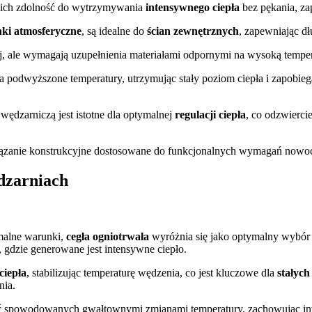
a ich zdolność do wytrzymywania
intensywnego ciepła
bez pękania, z
ki atmosferyczne
, są idealne do
ścian zewnętrznych
, zapewniając d
ej, ale wymagają uzupełnienia materiałami odpornymi na wysoką tempe
na podwyższone temperatury, utrzymując stały poziom ciepła i zapobi
ędzarniczą jest istotne dla optymalnej
regulacji ciepła
, co odzwierc
wiązanie konstrukcyjne dostosowane do funkcjonalnych wymagań nowo
ędzarniach
malne warunki,
cegła ogniotrwała
wyróżnia się jako optymalny wybór
, gdzie generowane jest intensywne ciepło.
ciepła
, stabilizując temperaturę wędzenia, co jest kluczowe dla
stałych
nia.
ć spowodowanych gwałtownymi zmianami temperatury, zachowując integ