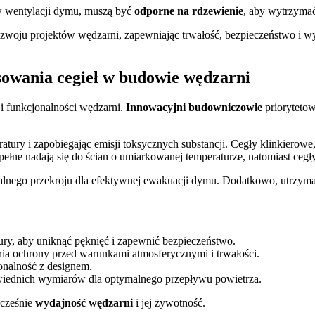
 w wentylacji dymu, muszą być
odporne na rdzewienie
, aby wytrzymać
rozwoju projektów wędzarni, zapewniając trwałość, bezpieczeństwo i
osowania cegieł w budowie wędzarni
i funkcjonalności wędzarni.
Innowacyjni budowniczowie
priorytetow
tury i zapobiegając emisji toksycznych substancji. Cegły klinkierowe
ne nadają się do ścian o umiarkowanej temperaturze, natomiast cegł
nego przekroju dla efektywnej ewakuacji dymu. Dodatkowo, utrzyma
ury, aby uniknąć pęknięć i zapewnić bezpieczeństwo.
nia ochrony przed warunkami atmosferycznymi i trwałości.
onalność z designem.
wiednich wymiarów dla optymalnego przepływu powietrza.
ocześnie
wydajność wędzarni
i jej żywotność.