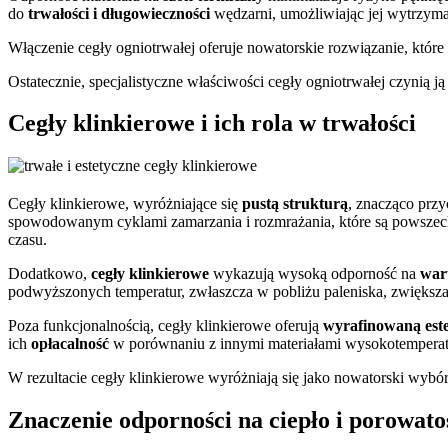
do
trwałości i długowieczności
wędzarni, umożliwiając jej wytrzyman
Włączenie cegły ogniotrwałej oferuje nowatorskie rozwiązanie, które
Ostatecznie, specjalistyczne właściwości cegły ogniotrwałej czynią
Cegły klinkierowe i ich rola w trwałości
Cegły klinkierowe, wyróżniające się
pustą strukturą
, znacząco przy
spowodowanym cyklami zamarzania i rozmrażania, które są powszech
czasu.
Dodatkowo,
cegły klinkierowe
wykazują wysoką odporność na
war
podwyższonych temperatur, zwłaszcza w pobliżu paleniska, zwiększa
Poza funkcjonalnością, cegły klinkierowe oferują
wyrafinowaną est
ich
opłacalność
w porównaniu z innymi materiałami wysokotemperatu
W rezultacie cegły klinkierowe wyróżniają się jako nowatorski wybó
Znaczenie odporności na ciepło i porowato