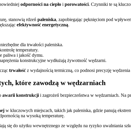
dpowiedniej
odporności na ciepło
i
porowatości
. Czynniki te są kluc
urę, stanowią rdzeń
paleniska
, zapobiegając pęknięciom pod wpływem 
iększając
efektywność energetyczną
.
iezbędne dla trwałości paleniska.
kontrolę temperatury.
ie paliwa i jakość dymu.
naprężenia konstrukcyjne wydłużają żywotność wędzarni.
ącząc
trwałość
z wydajnością termiczną, co podnosi precyzję wędzeni
tych, które zawodzą w wędzarniach
do
awarii konstrukcji
i zagrożeń bezpieczeństwa w wędzarniach. Na p
nej
w kluczowych miejscach, takich jak paleniska, gdzie panują ekstre
odpornością na wysoką temperaturę.
nadają się do użytku wewnętrznego ze względu na ryzyko uwalniania sz