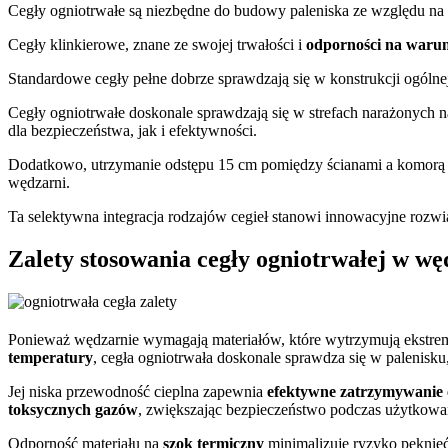
Cegły ogniotrwałe są niezbędne do budowy paleniska ze względu n
Cegły klinkierowe, znane ze swojej trwałości i
odporności na warun
Standardowe cegły pełne dobrze sprawdzają się w konstrukcji ogóln
Cegły ogniotrwałe doskonale sprawdzają się w strefach narażonych 
dla bezpieczeństwa, jak i efektywności.
Dodatkowo, utrzymanie odstępu 15 cm pomiędzy ścianami a komorą w
wędzarni.
Ta selektywna integracja rodzajów cegieł stanowi innowacyjne roz
Zalety stosowania cegły ogniotrwałej w w
Ponieważ wędzarnie wymagają materiałów, które wytrzymują ekstre
temperatury
, cegła ogniotrwała doskonale sprawdza się w palenisku
Jej niska przewodność cieplna zapewnia
efektywne zatrzymywanie 
toksycznych gazów
, zwiększając bezpieczeństwo podczas użytkowa
Odporność materiału na
szok termiczny
minimalizuje ryzyko pęknię