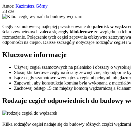
Autor:
Kazimierz Górny
23 cze
Cegły szamotowe są najlepiej przystosowane do
palenisk w wędzar
ścian zewnętrznych zaleca się
cegły klinkierowe
ze względu na ich
o
rozmrażanie. Połączenie tych cegieł zapewnia efektywne zatrzymywan
odporności na ciepło. Dalsze szczegóły dotyczące rodzajów cegieł i
Kluczowe informacje
Używaj cegieł szamotowych na palenisko i obszary o wysokiej 
Stosuj klinkierowe cegły na ściany zewnętrzne, aby odporne b
Łącz cegły szamotowe wewnątrz z cegłami pełnymi lub glazurow
Zapewnij, aby konstrukcja komina była wykonana z materiałó
Zachowaj odstęp 15 cm między komorą wędzarniczą a ścianami
Rodzaje cegieł odpowiednich do budowy w
Kilka rodzajów cegieł nadaje się do budowy różnych części wędzarni