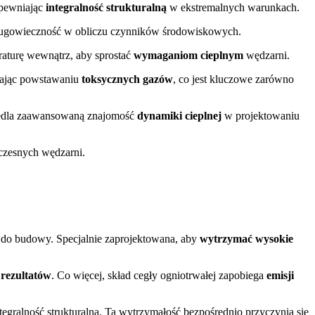
apewniając
integralność strukturalną
w ekstremalnych warunkach.
ługowieczność w obliczu czynników środowiskowych.
raturę wewnątrz, aby sprostać
wymaganiom cieplnym
wędzarni.
egając powstawaniu
toksycznych gazów
, co jest kluczowe zarówno
iedla zaawansowaną znajomość
dynamiki cieplnej
w projektowaniu
czesnych wędzarni.
 do budowy. Specjalnie zaprojektowana, aby
wytrzymać wysokie
 rezultatów
. Co więcej, skład cegły ogniotrwałej zapobiega
emisji
ralność strukturalną. Ta wytrzymałość bezpośrednio przyczynia się