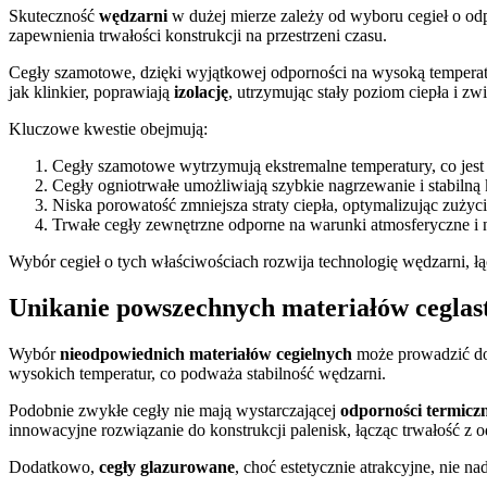
Skuteczność
wędzarni
w dużej mierze zależy od wyboru cegieł o o
zapewnienia trwałości konstrukcji na przestrzeni czasu.
Cegły szamotowe, dzięki wyjątkowej odporności na wysoką temperat
jak klinkier, poprawiają
izolację
, utrzymując stały poziom ciepła i zw
Kluczowe kwestie obejmują:
Cegły szamotowe wytrzymują ekstremalne temperatury, co jest n
Cegły ogniotrwałe umożliwiają szybkie nagrzewanie i stabilną 
Niska porowatość zmniejsza straty ciepła, optymalizując zużyc
Trwałe cegły zewnętrzne odporne na warunki atmosferyczne i 
Wybór cegieł o tych właściwościach rozwija technologię wędzarni, ł
Unikanie powszechnych materiałów ceglas
Wybór
nieodpowiednich materiałów cegielnych
może prowadzić 
wysokich temperatur, co podważa stabilność wędzarni.
Podobnie zwykłe cegły nie mają wystarczającej
odporności termicz
innowacyjne rozwiązanie do konstrukcji palenisk, łącząc trwałość z 
Dodatkowo,
cegły glazurowane
, choć estetycznie atrakcyjne, nie 