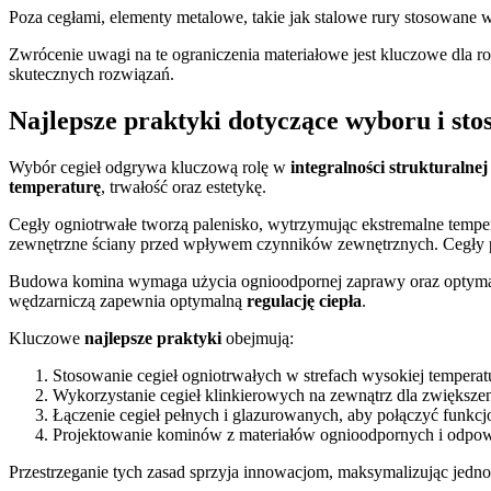
Poza cegłami, elementy metalowe, takie jak stalowe rury stosowane
Zwrócenie uwagi na te ograniczenia materiałowe jest kluczowe dla 
skutecznych rozwiązań.
Najlepsze praktyki dotyczące wyboru i st
Wybór cegieł odgrywa kluczową rolę w
integralności strukturalnej
temperaturę
, trwałość oraz estetykę.
Cegły ogniotrwałe tworzą palenisko, wytrzymując ekstremalne tempera
zewnętrzne ściany przed wpływem czynników zewnętrznych. Cegły peł
Budowa komina wymaga użycia ognioodpornej zaprawy oraz optymal
wędzarniczą zapewnia optymalną
regulację ciepła
.
Kluczowe
najlepsze praktyki
obejmują:
Stosowanie cegieł ogniotrwałych w strefach wysokiej temperat
Wykorzystanie cegieł klinkierowych na zewnątrz dla zwiększe
Łączenie cegieł pełnych i glazurowanych, aby połączyć funkcj
Projektowanie kominów z materiałów ognioodpornych i odpo
Przestrzeganie tych zasad sprzyja innowacjom, maksymalizując jedn