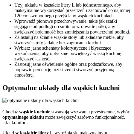
Użyj układu w kształcie litery L lub jednostronnego, aby
maksymalnie wykorzystać przestrzeń i zachować co najmniej
120 cm swobodnego przejścia w wąskich kuchniach.
Wprowadź pionowe przechowywanie, takie jak szafki
sięgające od podłogi do sufitu oraz otwarte półki, aby
zwiększyć pojemność bez zmniejszania powierzchni podłogi.
Zainstaluj na ścianie wąskie stoły lub składane meble, aby
stworzyć strefy jadalne bez zagracania kuchni.
Wybierz jasne schematy kolorystyczne i błyszczące
wykończenia, aby optycznie powiększyć wąską kuchnię i
zwiększyć jasność.
Zastosuj jasne oświetlenie ogólne oraz podszafkowe, aby
poprawić percepcję przestrzeni i stworzyć przyjemną
atmosferę.
Optymalne układy dla wąskich kuchni
Chociaż
wąskie kuchnie
stwarzają wyzwania przestrzenne, wybór
optymalnego układu
może zwiększyć zarówno funkcjonalność,
jak i komfort.
Układ
w kształcie litery L
wyróżnia się maksymalnym