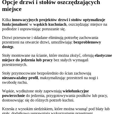
Opcje drzwi i stołów oszczędzających
miejsce
Kilka
innowacyjnych projektów drzwi i stołów
optymalizuje
funkcjonalność
w
wąskich kuchniach
, oszczędzając miejsce na
podłodze i usprawniając poruszanie się.
Drzwi przesuwne i składane eliminują potrzebę zachowania
przestrzeni na otwarcie drzwi, umożliwiając
bezproblemowy
dostęp
.
Stoły montowane na ścianie, które można złożyć, oferują
elastyczne
miejsce do jedzenia lub pracy
bez stałych wymagań
przestrzennych.
Stoły przymocowane bezpośrednio do ścian zachowują
niezauważalny profil
, maksymalizując przestrzeń na nogi i
swobodę ruchu.
Wąskie, wydłużone stoły zapewniają
wielofunkcyjne
powierzchnie
do jedzenia, przygotowywania posiłków lub pracy,
dostosowując się do różnych potrzeb kuchni.
Krzesła z wysokim siedziskiem, które można wsunąć pod blaty lub
stoły, dodatkowo usprawniają wykorzystanie przestrzeni,