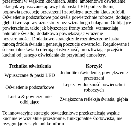
przestrzeni w wąskich kuchniach. Jasne, ambientowe oświetlenie,
takie jak wpuszczane oprawy lub paski LED pod szafkami,
poprawia percepcję przestrzeni i zapobiega uczuciu klaustrofobii.
Oświetlenie podszafkowe podkreśla powierzchnie robocze, dodając
głębi i tworząc wyraźne strefy bez wizualnego bałaganu. Odbijające
powierzchnie, takie jak błyszczące fronty szafek, wzmacniają
naturalne światło, dodatkowo powiększając wrażenie
przestronności. Dodatkowo strategicznie rozmieszczone lustra
mnożą źródła światła i generują poczucie otwartości. Regulowane i
ściemnialne światła oferują elastyczność, umożliwiając przejście
kuchni od jasnego oświetlenia do przytulnej atmosfery.
Technika oświetlenia
Korzyść
Jednolite oświetlenie, powiększenie
Wpuszczane & paski LED
przestrzeni
Lepsza widoczność powierzchni
Oświetlenie podszafkowe
roboczych
Lustra & powierzchnie
Zwiększona refleksja światła, głębia
odbijające
Te innowacyjne strategie oświetleniowe przekształcają wąskie
kuchnie w wizualnie przestronne, funkcjonalne środowiska, nie
rezygnując ze stylu ani komfortu.