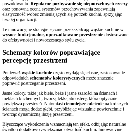
poszukiwaniu.
Regularne pozbywanie się niepotrzebnych rzeczy
oraz ponowna ocena systemów przechowywania zapewniają
elastyczność wobec zmieniających się potrzeb kuchni, sprzyjając
trwałej organizacji.
Te innowacyjne strategie łącznie przekształcają wąskie kuchnie w
wysoce funkcjonalne, uporządkowane przestrzenie
dostosowane
do efektywności i nowoczesnego stylu życia.
Schematy kolorów poprawiające
percepcję przestrzeni
Ponieważ
wąskie kuchnie
często wydają się ciasne, zastosowanie
odpowiednich
schematów kolorystycznych
może znacznie
poprawić postrzeganie przestrzeni.
Jasne kolory, takie jak biele, beże i jasne szarości na ścianach i
meblach kuchennych, tworzą lekką atmosferę, która optycznie
powiększa przestrzeń. Natomiast
ciemniejsze odcienie
na krótszych
ścianach mogą dodać głębi, przybliżając wizualnie powierzchnie i
tworząc dynamiczną iluzję przestrzeni.
Błyszczące wykończenia wzmacniają ten efekt, odbijając naturalne
światło i dodatkowo zwiększając otwartość kuchni. Innowacyjne