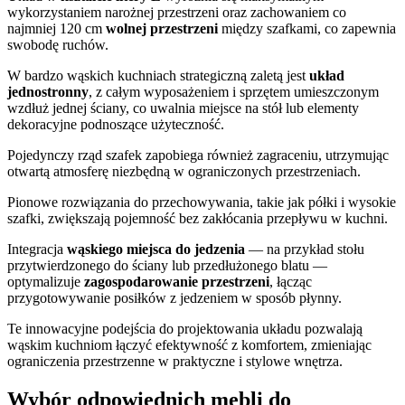
wykorzystaniem narożnej przestrzeni oraz zachowaniem co
najmniej 120 cm
wolnej przestrzeni
między szafkami, co zapewnia
swobodę ruchów.
W bardzo wąskich kuchniach strategiczną zaletą jest
układ
jednostronny
, z całym wyposażeniem i sprzętem umieszczonym
wzdłuż jednej ściany, co uwalnia miejsce na stół lub elementy
dekoracyjne podnoszące użyteczność.
Pojedynczy rząd szafek zapobiega również zagraceniu, utrzymując
otwartą atmosferę niezbędną w ograniczonych przestrzeniach.
Pionowe rozwiązania do przechowywania, takie jak półki i wysokie
szafki, zwiększają pojemność bez zakłócania przepływu w kuchni.
Integracja
wąskiego miejsca do jedzenia
— na przykład stołu
przytwierdzonego do ściany lub przedłużonego blatu —
optymalizuje
zagospodarowanie przestrzeni
, łącząc
przygotowywanie posiłków z jedzeniem w sposób płynny.
Te innowacyjne podejścia do projektowania układu pozwalają
wąskim kuchniom łączyć efektywność z komfortem, zmieniając
ograniczenia przestrzenne w praktyczne i stylowe wnętrza.
Wybór odpowiednich mebli do