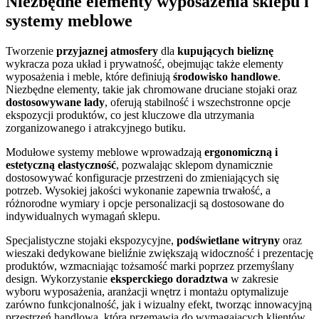
Niezbędne elementy wyposażenia sklepu i
systemy meblowe
Tworzenie
przyjaznej atmosfery
dla
kupujących bieliznę
wykracza poza układ i prywatność, obejmując także elementy
wyposażenia i meble, które definiują
środowisko handlowe
.
Niezbędne elementy, takie jak chromowane druciane stojaki oraz
dostosowywane lady
, oferują stabilność i wszechstronne opcje
ekspozycji produktów, co jest kluczowe dla utrzymania
zorganizowanego i atrakcyjnego butiku.
Modułowe systemy meblowe wprowadzają
ergonomiczną i
estetyczną elastyczność
, pozwalając sklepom dynamicznie
dostosowywać konfiguracje przestrzeni do zmieniających się
potrzeb. Wysokiej jakości wykonanie zapewnia trwałość, a
różnorodne wymiary i opcje personalizacji są dostosowane do
indywidualnych wymagań sklepu.
Specjalistyczne stojaki ekspozycyjne,
podświetlane witryny
oraz
wieszaki dedykowane bieliźnie zwiększają widoczność i prezentację
produktów, wzmacniając tożsamość marki poprzez przemyślany
design. Wykorzystanie
eksperckiego doradztwa
w zakresie
wyboru wyposażenia, aranżacji wnętrz i montażu optymalizuje
zarówno funkcjonalność, jak i wizualny efekt, tworząc innowacyjną
przestrzeń handlową, która przemawia do wymagających klientów.