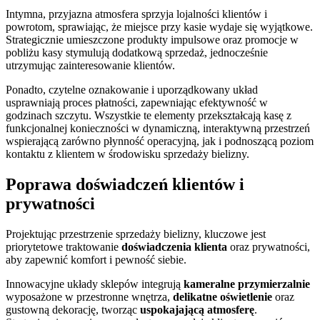
Intymna, przyjazna atmosfera sprzyja lojalności klientów i
powrotom, sprawiając, że miejsce przy kasie wydaje się wyjątkowe.
Strategicznie umieszczone produkty impulsowe oraz promocje w
pobliżu kasy stymulują dodatkową sprzedaż, jednocześnie
utrzymując zainteresowanie klientów.
Ponadto, czytelne oznakowanie i uporządkowany układ
usprawniają proces płatności, zapewniając efektywność w
godzinach szczytu. Wszystkie te elementy przekształcają kasę z
funkcjonalnej konieczności w dynamiczną, interaktywną przestrzeń
wspierającą zarówno płynność operacyjną, jak i podnoszącą poziom
kontaktu z klientem w środowisku sprzedaży bielizny.
Poprawa doświadczeń klientów i
prywatności
Projektując przestrzenie sprzedaży bielizny, kluczowe jest
priorytetowe traktowanie
doświadczenia klienta
oraz prywatności,
aby zapewnić komfort i pewność siebie.
Innowacyjne układy sklepów integrują
kameralne przymierzalnie
wyposażone w przestronne wnętrza,
delikatne oświetlenie
oraz
gustowną dekorację, tworząc
uspokajającą atmosferę
.