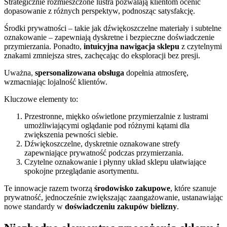
Strategicznie rozmieszczone lustra pozwalają klientom ocenić
dopasowanie z różnych perspektyw, podnosząc satysfakcję.
Środki prywatności – takie jak dźwiękoszczelne materiały i subtelne
oznakowanie – zapewniają dyskretne i bezpieczne doświadczenie
przymierzania. Ponadto,
intuicyjna nawigacja sklepu
z czytelnymi
znakami zmniejsza stres, zachęcając do eksploracji bez presji.
Uważna,
spersonalizowana obsługa
dopełnia atmosferę,
wzmacniając lojalność klientów.
Kluczowe elementy to:
Przestronne, miękko oświetlone przymierzalnie z lustrami
umożliwiającymi oglądanie pod różnymi kątami dla
zwiększenia pewności siebie.
Dźwiękoszczelne, dyskretnie oznakowane strefy
zapewniające prywatność podczas przymierzania.
Czytelne oznakowanie i płynny układ sklepu ułatwiające
spokojne przeglądanie asortymentu.
Te innowacje razem tworzą
środowisko zakupowe
, które szanuje
prywatność, jednocześnie zwiększając zaangażowanie, ustanawiając
nowe standardy w
doświadczeniu zakupów bielizny
.