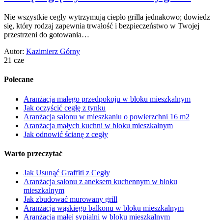
Nie wszystkie cegły wytrzymują ciepło grilla jednakowo; dowiedz
się, który rodzaj zapewnia trwałość i bezpieczeństwo w Twojej
przestrzeni do gotowania…
Autor:
Kazimierz Górny
21 cze
Polecane
Aranżacja małego przedpokoju w bloku mieszkalnym
Jak oczyścić cegłę z tynku
Aranżacja salonu w mieszkaniu o powierzchni 16 m2
Aranżacja małych kuchni w bloku mieszkalnym
Jak odnowić ścianę z cegły
Warto przeczytać
Jak Usunąć Graffiti z Cegły
Aranżacja salonu z aneksem kuchennym w bloku
mieszkalnym
Jak zbudować murowany grill
Aranżacja wąskiego balkonu w bloku mieszkalnym
Aranżacja małej sypialni w bloku mieszkalnym