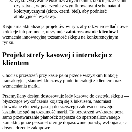
Wykorzystywanie ekskluzywnych tkanin, takich jak aksamit
czy satyna, w połączeniu z wyrafinowanymi schematami
kolorystycznymi (złoto, czerń, biel), aby podnieść
atrakcyjność wystawy.
Regularna aktualizacja projektów witryn, aby odzwierciedlać nowe
kolekcje lub promocje, utrzymuje
zainteresowanie klientów
i
wzmacnia innowacyjną tożsamość sklepu na konkurencyjnym
rynku.
Projekt strefy kasowej i interakcja z
klientem
Chociaż przestrzeń przy kasie pełni przede wszystkim funkcję
transakcyjną, stanowi kluczowy punkt interakcji z klientem oraz
wzmacniania marki.
Przemyślany design dostosowuje lady kasowe do estetyki sklepu —
błyszczące wykończenia kojarzą się z luksusem, natomiast
drewniane elementy pasują do szerszego zakresu cenowego —
kształtując spójną tożsamość marki. Ta przestrzeń wykracza poza
samo przetwarzanie płatności; zaprasza do spersonalizowanego
kontaktu, gdzie personel oferuje dopasowane porady, wzbogacając
doświadczenie zakupowe.