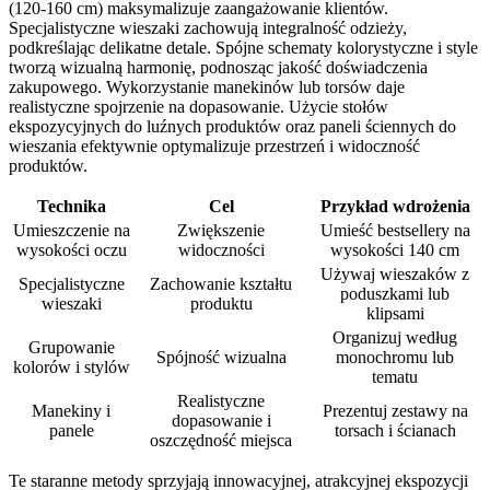
(120-160 cm) maksymalizuje zaangażowanie klientów.
Specjalistyczne wieszaki zachowują integralność odzieży,
podkreślając delikatne detale. Spójne schematy kolorystyczne i style
tworzą wizualną harmonię, podnosząc jakość doświadczenia
zakupowego. Wykorzystanie manekinów lub torsów daje
realistyczne spojrzenie na dopasowanie. Użycie stołów
ekspozycyjnych do luźnych produktów oraz paneli ściennych do
wieszania efektywnie optymalizuje przestrzeń i widoczność
produktów.
Technika
Cel
Przykład wdrożenia
Umieszczenie na
Zwiększenie
Umieść bestsellery na
wysokości oczu
widoczności
wysokości 140 cm
Używaj wieszaków z
Specjalistyczne
Zachowanie kształtu
poduszkami lub
wieszaki
produktu
klipsami
Organizuj według
Grupowanie
Spójność wizualna
monochromu lub
kolorów i stylów
tematu
Realistyczne
Manekiny i
Prezentuj zestawy na
dopasowanie i
panele
torsach i ścianach
oszczędność miejsca
Te staranne metody sprzyjają innowacyjnej, atrakcyjnej ekspozycji