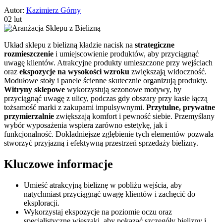
Autor:
Kazimierz Górny
02 lut
Układ sklepu z bielizną kładzie nacisk na
strategiczne
rozmieszczenie
i umiejscowienie produktów, aby przyciągnąć
uwagę klientów. Atrakcyjne produkty umieszczone przy wejściach
oraz
ekspozycje na wysokości wzroku
zwiększają widoczność.
Modułowe stoły i panele ścienne skutecznie organizują produkty.
Witryny sklepowe
wykorzystują sezonowe motywy, by
przyciągnąć uwagę z ulicy, podczas gdy obszary przy kasie łączą
tożsamość marki z zakupami impulsywnymi.
Przytulne, prywatne
przymierzalnie
zwiększają komfort i pewność siebie. Przemyślany
wybór wyposażenia wspiera zarówno estetykę, jak i
funkcjonalność. Dokładniejsze zgłębienie tych elementów pozwala
stworzyć przyjazną i efektywną przestrzeń sprzedaży bielizny.
Kluczowe informacje
Umieść atrakcyjną bieliznę w pobliżu wejścia, aby
natychmiast przyciągnąć uwagę klientów i zachęcić do
eksploracji.
Wykorzystaj ekspozycje na poziomie oczu oraz
specjalistyczne wieszaki, aby pokazać szczegóły bielizny i