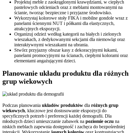
Projektuj meble z zaokrąglonymi krawędziami, w ciepłych
pastelowych odcieniach oraz z meblami montowanymi na
ścianie, tworząc bezpieczne i przyjazne środowisko.
Wykorzystaj kolorowe stoły FIKA i mobilne gondole wraz z
panelami ściennymi NUT i półkami dla elastycznych,
atrakcyjnych ekspozycji.
Organizuj odzież według kategorii na białych i zielonych
wieszakach, z dedykowanymi sekcjami dla niemowląt oraz
interaktywnymi wieszakami na ubrania.
Stwórz przyjazny obszar kasy z dekoracyjnymi łukami,
panelami promocyjnymi na ścianach, ciepłymi kolorami oraz
elementami angażującymi dzieci.
Planowanie układu produktu dla różnych
grup wiekowych
Podczas planowania
układów produktów
dla
różnych grup
wiekowych
, kluczowe jest dostosowanie ekspozycji do
specyficznych potrzeb i preferencji każdej demografii. Dla
młodszych dzieci umieszczanie zabawek na
poziomie oczu
na
niskich meblach zapewnia dostępność i zachęca do bezpośredniej
interakcji. Wykorzystanie
jasnych kolorów
oraz kontrastujących