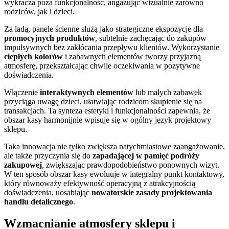
wykracza poza funkcjonalność, angażując wizualnie zarówno
rodziców, jak i dzieci.
Za ladą, panele ścienne służą jako strategiczne ekspozycje dla
promocyjnych produktów
, subtelnie zachęcając do zakupów
impulsywnych bez zakłócania przepływu klientów. Wykorzystanie
ciepłych kolorów
i zabawnych elementów tworzy przyjazną
atmosferę, przekształcając chwile oczekiwania w pozytywne
doświadczenia.
Włączenie
interaktywnych elementów
lub małych zabawek
przyciąga uwagę dzieci, ułatwiając rodzicom skupienie się na
transakcjach. Ta synteza estetyki i funkcjonalności zapewnia, że
obszar kasy harmonijnie wpisuje się w ogólny język projektowy
sklepu.
Taka innowacja nie tylko zwiększa natychmiastowe zaangażowanie,
ale także przyczynia się do
zapadającej w pamięć podróży
zakupowej
, zwiększając prawdopodobieństwo ponownych wizyt.
W ten sposób obszar kasy ewoluuje w integralny punkt kontaktowy,
który równoważy efektywność operacyjną z atrakcyjnością
doświadczenia, uosabiając
nowatorskie zasady projektowania
handlu detalicznego
.
Wzmacnianie atmosfery sklepu i