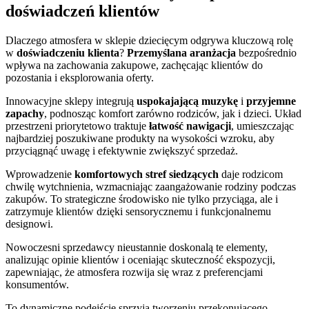
doświadczeń klientów
Dlaczego atmosfera w sklepie dziecięcym odgrywa kluczową rolę
w
doświadczeniu klienta
?
Przemyślana aranżacja
bezpośrednio
wpływa na zachowania zakupowe, zachęcając klientów do
pozostania i eksplorowania oferty.
Innowacyjne sklepy integrują
uspokajającą muzykę
i
przyjemne
zapachy
, podnosząc komfort zarówno rodziców, jak i dzieci. Układ
przestrzeni priorytetowo traktuje
łatwość nawigacji
, umieszczając
najbardziej poszukiwane produkty na wysokości wzroku, aby
przyciągnąć uwagę i efektywnie zwiększyć sprzedaż.
Wprowadzenie
komfortowych stref siedzących
daje rodzicom
chwilę wytchnienia, wzmacniając zaangażowanie rodziny podczas
zakupów. To strategiczne środowisko nie tylko przyciąga, ale i
zatrzymuje klientów dzięki sensorycznemu i funkcjonalnemu
designowi.
Nowoczesni sprzedawcy nieustannie doskonalą te elementy,
analizując opinie klientów i oceniając skuteczność ekspozycji,
zapewniając, że atmosfera rozwija się wraz z preferencjami
konsumentów.
To dynamiczne podejście sprzyja tworzeniu przekonującego,