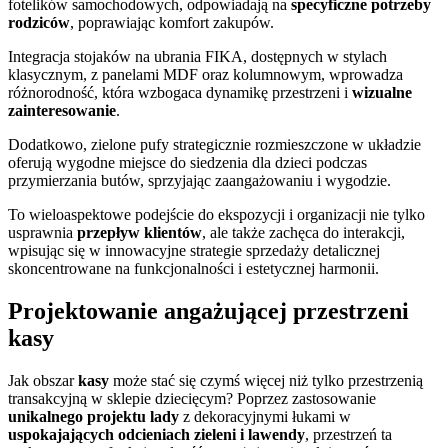
fotelików samochodowych, odpowiadają na
specyficzne potrzeby
rodziców
, poprawiając komfort zakupów.
Integracja stojaków na ubrania FIKA, dostępnych w stylach
klasycznym, z panelami MDF oraz kolumnowym, wprowadza
różnorodność, która wzbogaca dynamikę przestrzeni i
wizualne
zainteresowanie
.
Dodatkowo, zielone pufy strategicznie rozmieszczone w układzie
oferują wygodne miejsce do siedzenia dla dzieci podczas
przymierzania butów, sprzyjając zaangażowaniu i wygodzie.
To wieloaspektowe podejście do ekspozycji i organizacji nie tylko
usprawnia
przepływ klientów
, ale także zachęca do interakcji,
wpisując się w innowacyjne strategie sprzedaży detalicznej
skoncentrowane na funkcjonalności i estetycznej harmonii.
Projektowanie angażującej przestrzeni
kasy
Jak obszar
kasy
może stać się czymś więcej niż tylko przestrzenią
transakcyjną w sklepie dziecięcym? Poprzez zastosowanie
unikalnego projektu lady
z dekoracyjnymi łukami w
uspokajających odcieniach zieleni i lawendy
, przestrzeń ta