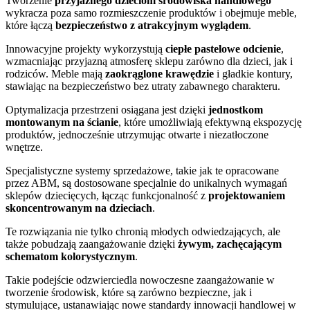
Tworzenie
przyjaznego dzieciom środowiska handlowego
wykracza poza samo rozmieszczenie produktów i obejmuje meble,
które łączą
bezpieczeństwo z atrakcyjnym wyglądem
.
Innowacyjne projekty wykorzystują
ciepłe pastelowe odcienie
,
wzmacniając przyjazną atmosferę sklepu zarówno dla dzieci, jak i
rodziców. Meble mają
zaokrąglone krawędzie
i gładkie kontury,
stawiając na bezpieczeństwo bez utraty zabawnego charakteru.
Optymalizacja przestrzeni osiągana jest dzięki
jednostkom
montowanym na ścianie
, które umożliwiają efektywną ekspozycję
produktów, jednocześnie utrzymując otwarte i niezatłoczone
wnętrze.
Specjalistyczne systemy sprzedażowe, takie jak te opracowane
przez ABM, są dostosowane specjalnie do unikalnych wymagań
sklepów dziecięcych, łącząc funkcjonalność z
projektowaniem
skoncentrowanym na dzieciach
.
Te rozwiązania nie tylko chronią młodych odwiedzających, ale
także pobudzają zaangażowanie dzięki
żywym, zachęcającym
schematom kolorystycznym
.
Takie podejście odzwierciedla nowoczesne zaangażowanie w
tworzenie środowisk, które są zarówno bezpieczne, jak i
stymulujące, ustanawiając nowe standardy innowacji handlowej w