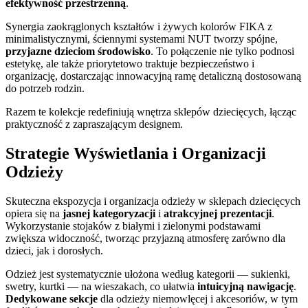
efektywność przestrzenną
.
Synergia zaokrąglonych kształtów i żywych kolorów FIKA z
minimalistycznymi, ściennymi systemami NUT tworzy spójne,
przyjazne dzieciom środowisko
. To połączenie nie tylko podnosi
estetykę, ale także priorytetowo traktuje bezpieczeństwo i
organizację, dostarczając innowacyjną ramę detaliczną dostosowaną
do potrzeb rodzin.
Razem te kolekcje redefiniują wnętrza sklepów dziecięcych, łącząc
praktyczność z zapraszającym designem.
Strategie Wyświetlania i Organizacji
Odzieży
Skuteczna ekspozycja i organizacja odzieży w sklepach dziecięcych
opiera się na
jasnej kategoryzacji
i
atrakcyjnej prezentacji
.
Wykorzystanie stojaków z białymi i zielonymi podstawami
zwiększa widoczność, tworząc przyjazną atmosferę zarówno dla
dzieci, jak i dorosłych.
Odzież jest systematycznie ułożona według kategorii — sukienki,
swetry, kurtki — na wieszakach, co ułatwia
intuicyjną nawigację
.
Dedykowane sekcje
dla odzieży niemowlęcej i akcesoriów, w tym