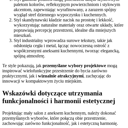
paletom kolorów, refleksyjnym powierzchniom i stylowym
akcentom, zapewniając wyrafinowany, a zarazem spójny
wygląd stref dziennego wypoczynku i kuchennych.
Styl skandynawski kładzie nacisk na prostotę i lekkość,
wykorzystując naturalne materiały oraz otwarte układy, które
poprawiają percepcję przestrzeni, idealne dla mniejszych
mieszkań.
Styl industrialny wprowadza surowe tekstury, takie jak
odsłonięta cegła i metal, łącząc nowoczesną ostrość z
współczesnymi aneksami kuchennymi, tworząc elegancką,
spójną atmosferę.
Te style pokazują, jak
przemyślane wybory projektowe
mogą
inspirować wielofunkcyjne przestrzenie do bycia zarówno
praktycznymi, jak i
wizualnie atrakcyjnymi
, zachęcając do
innowacji w kompaktowym życiu miejskim.
Wskazówki dotyczące utrzymania
funkcjonalności i harmonii estetycznej
Projektując mały salon z aneksem kuchennym, należy dokonać
przemyślanych wyborów, które połączą obie przestrzenie,
zachowując zarówno funkcjonalność, jak i estetyczną harmonię.