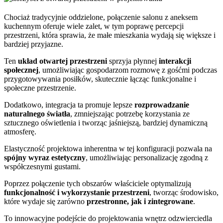
Chociaż tradycyjnie oddzielone, połączenie salonu z aneksem
kuchennym oferuje wiele zalet, w tym poprawę percepcji
przestrzeni, która sprawia, że małe mieszkania wydają się większe i
bardziej przyjazne.
Ten
układ otwartej przestrzeni
sprzyja płynnej
interakcji
społecznej
, umożliwiając gospodarzom rozmowę z gośćmi podczas
przygotowywania posiłków, skutecznie łącząc funkcjonalne i
społeczne przestrzenie.
Dodatkowo, integracja ta promuje lepsze
rozprowadzanie
naturalnego światła
, zmniejszając potrzebę korzystania ze
sztucznego oświetlenia i tworząc jaśniejszą, bardziej dynamiczną
atmosferę.
Elastyczność projektowa inherentna w tej konfiguracji pozwala na
spójny wyraz estetyczny
, umożliwiając personalizację zgodną z
współczesnymi gustami.
Poprzez połączenie tych obszarów właściciele optymalizują
funkcjonalność i wykorzystanie przestrzeni
, tworząc środowisko,
które wydaje się zarówno
przestronne, jak i zintegrowane
.
To innowacyjne podejście do projektowania wnętrz odzwierciedla