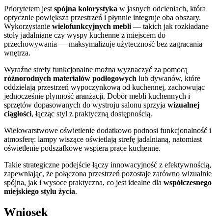
Priorytetem jest
spójna kolorystyka
w jasnych odcieniach, która
optycznie powiększa przestrzeń i płynnie integruje oba obszary.
Wykorzystanie
wielofunkcyjnych mebli
— takich jak rozkładane
stoły jadalniane czy wyspy kuchenne z miejscem do
przechowywania — maksymalizuje użyteczność bez zagracania
wnętrza.
Wyraźne strefy funkcjonalne można wyznaczyć za pomocą
różnorodnych materiałów podłogowych
lub dywanów, które
oddzielają przestrzeń wypoczynkową od kuchennej, zachowując
jednocześnie płynność aranżacji. Dobór mebli kuchennych i
sprzętów dopasowanych do wystroju salonu sprzyja
wizualnej
ciągłości
, łącząc styl z praktyczną dostępnością.
Wielowarstwowe oświetlenie dodatkowo podnosi funkcjonalność i
atmosferę: lampy wiszące oświetlają strefę jadalnianą, natomiast
oświetlenie podszafkowe wspiera prace kuchenne.
Takie strategiczne podejście łączy innowacyjność z efektywnością,
zapewniając, że połączona przestrzeń pozostaje zarówno wizualnie
spójna, jak i wysoce praktyczna, co jest idealne dla
współczesnego
miejskiego stylu życia
.
Wniosek