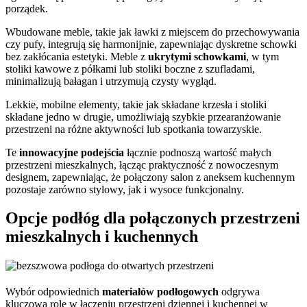
porządek.
Wbudowane meble, takie jak ławki z miejscem do przechowywania
czy pufy, integrują się harmonijnie, zapewniając dyskretne schowki
bez zakłócania estetyki. Meble z
ukrytymi schowkami
, w tym
stoliki kawowe z półkami lub stoliki boczne z szufladami,
minimalizują bałagan i utrzymują czysty wygląd.
Lekkie, mobilne elementy, takie jak składane krzesła i stoliki
składane jedno w drugie, umożliwiają szybkie przearanżowanie
przestrzeni na różne aktywności lub spotkania towarzyskie.
Te
innowacyjne podejścia
łącznie podnoszą wartość małych
przestrzeni mieszkalnych, łącząc praktyczność z nowoczesnym
designem, zapewniając, że połączony salon z aneksem kuchennym
pozostaje zarówno stylowy, jak i wysoce funkcjonalny.
Opcje podłóg dla połączonych przestrzeni
mieszkalnych i kuchennych
Wybór odpowiednich
materiałów podłogowych
odgrywa
kluczową rolę w łączeniu przestrzeni dziennej i kuchennej w