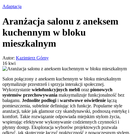
Adaptacja
Aranżacja salonu z aneksem
kuchennym w bloku
mieszkalnym
Autor:
Kazimierz Górny
16 kwi
Salon połączony z aneksem kuchennym w bloku mieszkalnym
optymalizuje przestrzeń i sprzyja interakcji społecznej.
Wykorzystanie
wielofunkcyjnych mebli
oraz
pionowych
systemów przechowywania
maksymalizuje funkcjonalność bez
bałaganu.
Jednolite podłogi
i
warstwowe oświetlenie
łączą
pomieszczenia, subtelnie definiując ich funkcje. Popularne style
aranżacji, takie jak glamour czy skandynawski, podnoszą estetykę i
komfort. Takie rozwiązanie odpowiada miejskim stylom życia,
wspierając efektywne wykonywanie codziennych czynności i
płynny dostęp. Eksploracja wyborów projektowych pozwala
odkryć, jak skutecznie łączyć praktyczność z nowoczesnym stylem.