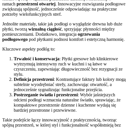
ramach
przestrzeni otwartej
. Innowacyjne rozwiązania podłogowe
zwiększają spójność, jednocześnie odpowiadając na praktyczne
potrzeby wielofunkcyjnych stref.
Jednolite materiały, takie jak podłogi o wyglądzie drewna lub duże
płytki, tworzą
wizualną ciągłość
, sprzyjając płynności między
pomieszczeniami. Dodatkowo, integracja
ogrzewania
podłogowego
pod płytkami podnosi komfort i estetyczną harmonię.
Kluczowe aspekty podłóg to:
Trwałość i konserwacja
: Płytki gresowe lub klinkierowe
wytrzymują intensywny ruch w kuchni i są łatwe w
czyszczeniu, zapewniając długowieczność bez rezygnacji ze
stylu.
Definicja przestrzeni
: Kontrastujące faktury lub kolory mogą
subtelnie wyodrębniać strefy, zachowując otwartość, a
jednocześnie sygnalizując funkcjonalne przejścia.
Postrzeganie światła i przestrzeni
: Wybór jaśniejszych
odcieni podłogi wzmacnia naturalne światło, sprawiając, że
kompaktowe przestrzenie dzienne i kuchenne wydają się
bardziej przestronne i przewiewne.
Takie podejście łączy innowacyjność z praktycznością, tworząc
spójną przestrzeń, w której styl i funkcjonalność współistnieją bez