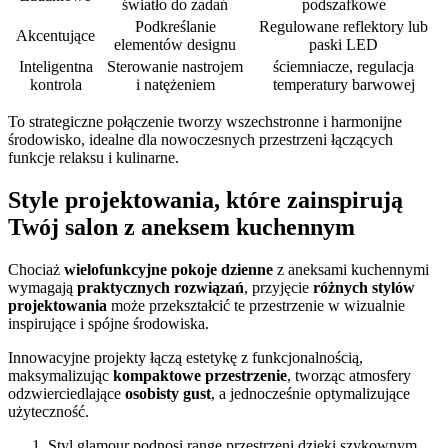
światło do zadań
podszafkowe
Podkreślanie
Regulowane reflektory lub
Akcentujące
elementów designu
paski LED
Inteligentna
Sterowanie nastrojem
ściemniacze, regulacja
kontrola
i natężeniem
temperatury barwowej
To strategiczne połączenie tworzy wszechstronne i harmonijne
środowisko, idealne dla nowoczesnych przestrzeni łączących
funkcje relaksu i kulinarne.
Style projektowania, które zainspirują
Twój salon z aneksem kuchennym
Chociaż
wielofunkcyjne pokoje dzienne
z aneksami kuchennymi
wymagają
praktycznych rozwiązań
, przyjęcie
różnych stylów
projektowania
może przekształcić te przestrzenie w wizualnie
inspirujące i spójne środowiska.
Innowacyjne projekty łączą estetykę z funkcjonalnością,
maksymalizując
kompaktowe przestrzenie
, tworząc atmosfery
odzwierciedlające
osobisty gust
, a jednocześnie optymalizujące
użyteczność.
Styl glamour podnosi rangę przestrzeni dzięki szykownym