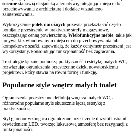
ścienne
stanowią elegancką alternatywę, integrując miejsce do
przechowywania z architekturą i dodając wizualnego
zainteresowania.
Wykorzystanie
półek narożnych
pozwala przekształcić często
pomijane przestrzenie w praktyczne strefy magazynowe,
oszczędzając cenną powierzchnię.
Wielofunkcyjne meble
, takie jak
umywalki z wbudowanym miejscem do przechowywania lub
kompaktowe szafki, zapewniają, że każdy centymetr przestrzeni jest
wykorzystany, konsolidując funkcjonalność bez zagracania.
Te strategie łącznie podnoszą praktyczność i estetykę małych WC,
rozwiązując ograniczenia przestrzenne dzięki nowatorskiemu
projektowi, który stawia na równi formę i funkcję.
Popularne style wnętrz małych toalet
Ograniczenia przestrzenne definiują wnętrza małych WC, a
różnorodne popularne style skutecznie łączą estetykę z
praktycznością.
Styl glamour wzbogaca ograniczone przestrzenie dużymi lustrami i
oświetleniem LED, tworząc luksusową atmosferę bez rezygnacji z
funkcjonalności.