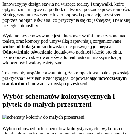
Innowacyjny design stawia na wiszące toalety i umywalki, które
optymalizują miejsce na podłodze i tworzą poczucie przestronności.
Strategiczne umieszczenie luster poprawia percepcję przestrzeni
poprzez odbijanie światła, co przyczynia się do jaśniejszej i bardziej
rozległej atmosfery.
Wydajne przechowywanie jest kluczowe; szafki umieszczone nad
toaletą oraz komory pod umywalką zapewniają zorganizowane,
wolne od bałaganu
środowisko, nie poświęcając miejsca.
Odpowiednie oświetlenie
dodatkowo podnosi jakość projektu,
jasne oprawy i skierowane światło nad lustrami maksymalizują
widoczność i walory estetyczne.
Te elementy wspólnie gwarantują, że kompaktowa toaleta pozostaje
praktyczna i wizualnie zachęcająca, odpowiadając
nowoczesnym
standardom
innowacji z myślą o przestrzeni.
Wybór schematów kolorystycznych i
płytek do małych przestrzeni
Wybór odpowiednich schematów kolorystycznych i wykończeń
płytek odgrywa istotną rolę w poprawie postrzegania przestrzeni w