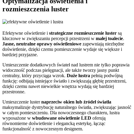
Optymalizacja oświetlenia i
rozmieszczenia luster
Efektywne oświetlenie i
strategiczne rozmieszczenie luster
są
kluczowe w zwiększaniu percepcji przestrzeni w
małej toalecie
.
Jasne, neutralne oprawy oświetleniowe
zapewniają niezbędne
doświetlenie, dzięki czemu pomieszczenie wydaje się większe i
bardziej przyjazne.
Umieszczenie dodatkowych świateł nad lustrem nie tylko poprawia
widoczność podczas pielęgnacji, ale także tworzy jasny punkt
centralny, który przyciąga wzrok.
Duże lustra
pełnią podwójną
funkcję: odbijają istniejące światło i zwiększają głębię przestrzeni,
dzięki czemu nawet niewielkie wnętrza wydają się bardziej
przestronne.
Umieszczenie luster
naprzeciw okien lub źródeł światła
maksymalizuje dystrybucję naturalnego światła, zwiększając jasność
w całym pomieszczeniu. Dla nowoczesnego charakteru, lustra
wyposażone w
wbudowane oświetlenie LED
oferują
równomierne doświetlenie i elegancką estetykę, łącząc
funkcjonalność z nowoczesnym designem.