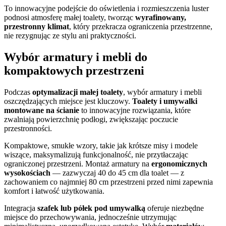
To innowacyjne podejście do oświetlenia i rozmieszczenia luster
podnosi atmosferę małej toalety, tworząc
wyrafinowany,
przestronny klimat
, który przekracza ograniczenia przestrzenne,
nie rezygnując ze stylu ani praktyczności.
Wybór armatury i mebli do
kompaktowych przestrzeni
Podczas
optymalizacji małej toalety
, wybór armatury i mebli
oszczędzających miejsce jest kluczowy.
Toalety i umywalki
montowane na ścianie
to innowacyjne rozwiązania, które
zwalniają powierzchnię podłogi, zwiększając poczucie
przestronności.
Kompaktowe, smukłe wzory, takie jak krótsze misy i modele
wiszące, maksymalizują funkcjonalność, nie przytłaczając
ograniczonej przestrzeni. Montaż armatury na
ergonomicznych
wysokościach
— zazwyczaj 40 do 45 cm dla toalet — z
zachowaniem co najmniej 80 cm przestrzeni przed nimi zapewnia
komfort i łatwość użytkowania.
Integracja
szafek lub półek pod umywalką
oferuje niezbędne
miejsce do przechowywania, jednocześnie utrzymując