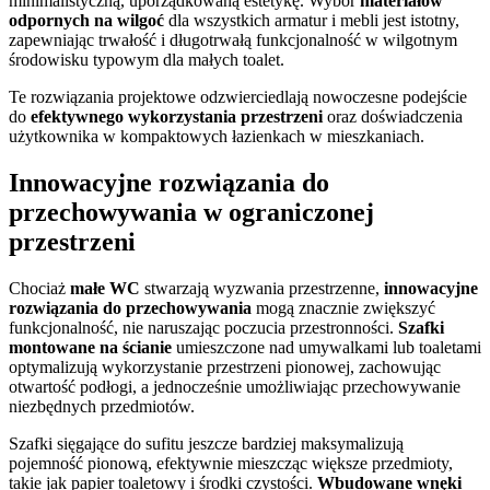
minimalistyczną, uporządkowaną estetykę. Wybór
materiałów
odpornych na wilgoć
dla wszystkich armatur i mebli jest istotny,
zapewniając trwałość i długotrwałą funkcjonalność w wilgotnym
środowisku typowym dla małych toalet.
Te rozwiązania projektowe odzwierciedlają nowoczesne podejście
do
efektywnego wykorzystania przestrzeni
oraz doświadczenia
użytkownika w kompaktowych łazienkach w mieszkaniach.
Innowacyjne rozwiązania do
przechowywania w ograniczonej
przestrzeni
Chociaż
małe WC
stwarzają wyzwania przestrzenne,
innowacyjne
rozwiązania do przechowywania
mogą znacznie zwiększyć
funkcjonalność, nie naruszając poczucia przestronności.
Szafki
montowane na ścianie
umieszczone nad umywalkami lub toaletami
optymalizują wykorzystanie przestrzeni pionowej, zachowując
otwartość podłogi, a jednocześnie umożliwiając przechowywanie
niezbędnych przedmiotów.
Szafki sięgające do sufitu jeszcze bardziej maksymalizują
pojemność pionową, efektywnie mieszcząc większe przedmioty,
takie jak papier toaletowy i środki czystości.
Wbudowane wnęki