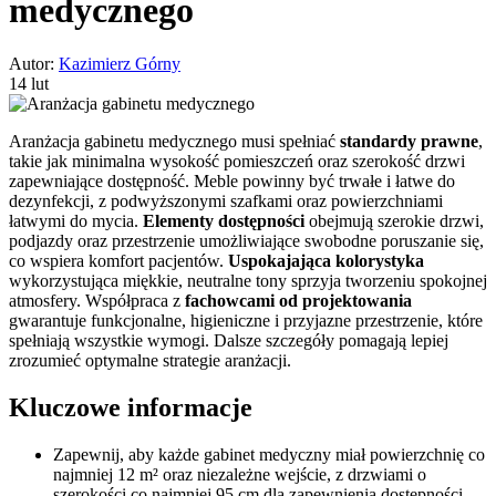
medycznego
Autor:
Kazimierz Górny
14 lut
Aranżacja gabinetu medycznego musi spełniać
standardy prawne
,
takie jak minimalna wysokość pomieszczeń oraz szerokość drzwi
zapewniające dostępność. Meble powinny być trwałe i łatwe do
dezynfekcji, z podwyższonymi szafkami oraz powierzchniami
łatwymi do mycia.
Elementy dostępności
obejmują szerokie drzwi,
podjazdy oraz przestrzenie umożliwiające swobodne poruszanie się,
co wspiera komfort pacjentów.
Uspokajająca kolorystyka
wykorzystująca miękkie, neutralne tony sprzyja tworzeniu spokojnej
atmosfery. Współpraca z
fachowcami od projektowania
gwarantuje funkcjonalne, higieniczne i przyjazne przestrzenie, które
spełniają wszystkie wymogi. Dalsze szczegóły pomagają lepiej
zrozumieć optymalne strategie aranżacji.
Kluczowe informacje
Zapewnij, aby każde gabinet medyczny miał powierzchnię co
najmniej 12 m² oraz niezależne wejście, z drzwiami o
szerokości co najmniej 95 cm dla zapewnienia dostępności.