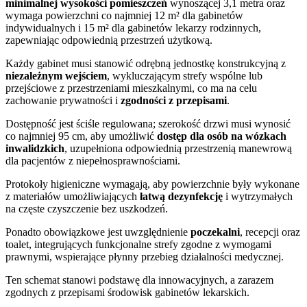
minimalnej wysokości pomieszczeń
wynoszącej 3,1 metra oraz
wymaga powierzchni co najmniej 12 m² dla gabinetów
indywidualnych i 15 m² dla gabinetów lekarzy rodzinnych,
zapewniając odpowiednią przestrzeń użytkową.
Każdy gabinet musi stanowić odrębną jednostkę konstrukcyjną z
niezależnym wejściem
, wykluczającym strefy wspólne lub
przejściowe z przestrzeniami mieszkalnymi, co ma na celu
zachowanie prywatności i
zgodności z przepisami
.
Dostępność jest ściśle regulowana; szerokość drzwi musi wynosić
co najmniej 95 cm, aby umożliwić
dostęp dla osób na wózkach
inwalidzkich
, uzupełniona odpowiednią przestrzenią manewrową
dla pacjentów z niepełnosprawnościami.
Protokoły higieniczne wymagają, aby powierzchnie były wykonane
z materiałów umożliwiających
łatwą dezynfekcję
i wytrzymałych
na częste czyszczenie bez uszkodzeń.
Ponadto obowiązkowe jest uwzględnienie
poczekalni
, recepcji oraz
toalet, integrujących funkcjonalne strefy zgodne z wymogami
prawnymi, wspierające płynny przebieg działalności medycznej.
Ten schemat stanowi podstawę dla innowacyjnych, a zarazem
zgodnych z przepisami środowisk gabinetów lekarskich.