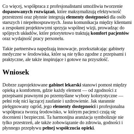
Co więcej, współpraca z profesjonalistami umożliwia tworzenie
dopasowanych rozwiązań
, które maksymalizują efektywność
przestrzeni oraz płynnie integrują
elementy dostępności
dla osób
starszych i niepełnosprawnych. Jasna komunikacja między klientami
a zespołami projektowymi sprzyja wspólnej wizji, prowadząc do
spójnych układów, które priorytetowo traktują
komfort pacjentów
oraz wydajność pracy personelu.
Takie partnerstwa napędzają innowacje, przekształcając gabinety
medyczne w środowiska, które są nie tylko zgodne z przepisami i
praktyczne, ale także inspirujące i gotowe na przyszłość.
Wniosek
Dobrze zaprojektowane
gabinet lekarski
stanowi pomost między
opieką a komfortem, gdzie każdy element — od zgodności z
przepisami prawnymi po przemyślane wybory kolorystyczne —
pełni rolę nici łączącej zaufanie i uzdrowienie. Jak starannie
pielęgnowany ogród, jego
elementy dostępności
i profesjonalna
współpraca tworzą środowisko, w którym pacjenci czują się
docenieni i bezpieczni. Ta harmonijna aranżacja symbolizuje nie
tylko przestrzeń, ale także zobowiązanie do zdrowia, godności i
płynnego przepływu
pełnej współczucia opieki
.