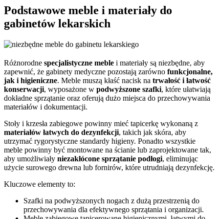
Podstawowe meble i materiały do
gabinetów lekarskich
Różnorodne
specjalistyczne meble
i materiały są niezbędne, aby
zapewnić, że gabinety medyczne pozostają zarówno
funkcjonalne,
jak i higieniczne
. Meble muszą kłaść nacisk na
trwałość i łatwość
konserwacji
, wyposażone w
podwyższone szafki
, które ułatwiają
dokładne sprzątanie oraz oferują dużo miejsca do przechowywania
materiałów i dokumentacji.
Stoły i krzesła zabiegowe powinny mieć tapicerkę wykonaną z
materiałów łatwych do dezynfekcji
, takich jak skóra, aby
utrzymać rygorystyczne standardy higieny. Ponadto wszystkie
meble powinny być montowane na ścianie lub zaprojektowane tak,
aby umożliwiały
niezakłócone sprzątanie podłogi
, eliminując
użycie surowego drewna lub fornirów, które utrudniają dezynfekcję.
Kluczowe elementy to:
Szafki na podwyższonych nogach z dużą przestrzenią do
przechowywania dla efektywnego sprzątania i organizacji.
Meble zabiegowe tapicerowane higienicznymi, łatwymi do