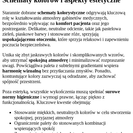
Schematy kolorów i aspekty estetyczne
Starannie dobrane
schematy kolorystyczne
odgrywają kluczową
rolę w kształtowaniu atmosfery gabinetów medycznych,
bezpośrednio wpływając na
komfort pacjenta
oraz jego
postrzeganie. Delikatne, neutralne odcienie, takie jak pastelowa
zieleń, piaskowe barwy i stonowane róże, sprzyjają
uspokajającemu otoczeniu
, które sprzyja relaksowi i zapewnieniu
poczucia bezpieczeństwa.
Unika się zbyt jaskrawych kolorów i skomplikowanych wzorów,
aby utrzymać
spokojną atmosferę
i minimalizować rozpraszanie
uwagi. Powściągliwa paleta z subtelnymi gradientami wspiera
harmonię wizualną
bez przytłaczania zmysłów. Ponadto,
kontrastujące kolory zazwyczaj są odradzane, aby zachować
spójność przestrzeni.
Poza estetyką, wszystkie wykończenia muszą spełniać
surowe
normy higieniczne
i wymogi prawne, łącząc piękno z
funkcjonalnością. Kluczowe kwestie obejmują:
Stosowanie miękkich, neutralnych kolorów w celu stworzenia
spokojnej, przyjaznej atmosfery
Ograniczenie palety do stonowanych kombinacji
wspierających spokój