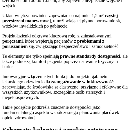
szerokości od 100 do 105 cm, aby zapewnić bezpieczne wejście i
wyjście.
Układ wnętrza powinien zapewniać co najmniej 1,5 m²
czystej
przestrzeni manewrowej
, umożliwiającej płynne poruszanie się
wózków inwalidzkich po gabinecie.
Projekt łazienki odgrywa kluczową rolę, z zainstalowanymi
poręczami
, które wspierają pacjentów z
problemami z
poruszaniem się
, zwiększając bezpieczeństwo i samodzielność.
Te elementy nie tylko spełniają
prawne standardy dostępności
, ale
także podnoszą komfort pacjenta poprzez usuwanie fizycznych
barier.
Innowacyjne włączenie tych funkcji do projektu gabinetu
lekarskiego odzwierciedla
zaangażowanie w inkluzywność
,
zapewniając, że środowiska są elastyczne, przyjazne i efektywne dla
wszystkich użytkowników, szczególnie osób starszych i
niepełnosprawnych.
Takie podejście podkreśla znaczenie dostępności jako
fundamentalnego aspektu współczesnego planowania placówek
opieki zdrowotnej.