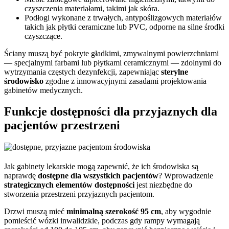
czyszczenia materiałami, takimi jak skóra.
Podłogi wykonane z trwałych, antypoślizgowych materiałów
takich jak płytki ceramiczne lub PVC, odporne na silne środki
czyszczące.
Ściany muszą być pokryte gładkimi, zmywalnymi powierzchniami
— specjalnymi farbami lub płytkami ceramicznymi — zdolnymi do
wytrzymania częstych dezynfekcji, zapewniając
sterylne
środowisko
zgodne z innowacyjnymi zasadami projektowania
gabinetów medycznych.
Funkcje dostępności dla przyjaznych dla
pacjentów przestrzeni
Jak gabinety lekarskie mogą zapewnić, że ich środowiska są
naprawdę
dostępne dla wszystkich pacjentów
? Wprowadzenie
strategicznych elementów dostępności
jest niezbędne do
stworzenia przestrzeni przyjaznych pacjentom.
Drzwi muszą mieć
minimalną szerokość 95 cm
, aby wygodnie
pomieścić wózki inwalidzkie, podczas gdy rampy wymagają