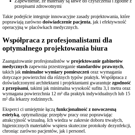
Zapewnienie, że materiały są łatwe do czyszczenia i zgodne z
przepisami zdrowotnymi
Takie podejście integruje innowacyjne zasady projektowania, które
poprawiają zarówno
doświadczenie pacjenta
, jak i efektywność
operacyjną w placówkach medycznych.
Współpraca z profesjonalistami dla
optymalnego projektowania biura
Zaangażowanie profesjonalistów w
projektowanie gabinetów
medycznych
zapewnia przestrzeganie
standardów prawnych
,
takich jak
minimalne wymiary pomieszczeń
oraz wymagania
dotyczące powierzchni dla różnych typów praktyk. Współpraca z
doświadczonymi architektami i projektantami gwarantuje
zgodność
z przepisami
, takimi jak minimalna wysokość sufitu 3,1 metra oraz
wymagana powierzchnia 12 m² dla praktyk indywidualnych lub 15
m² dla lekarzy rodzinnych.
Eksperci ci umiejętnie łączą
funkcjonalność z nowoczesną
estetyką
, optymalizując przepływ pracy oraz poprawiając
atrakcyjność wizualną. Ich wiedza w zakresie doboru trwałych,
higienicznych materiałów wspiera skuteczne protokoły dezynfekcji,
chroniąc zarówno pacjentów, jak i personel.