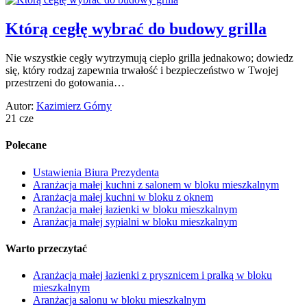
Którą cegłę wybrać do budowy grilla
Nie wszystkie cegły wytrzymują ciepło grilla jednakowo; dowiedz
się, który rodzaj zapewnia trwałość i bezpieczeństwo w Twojej
przestrzeni do gotowania…
Autor:
Kazimierz Górny
21 cze
Polecane
Ustawienia Biura Prezydenta
Aranżacja małej kuchni z salonem w bloku mieszkalnym
Aranżacja małej kuchni w bloku z oknem
Aranżacja małej łazienki w bloku mieszkalnym
Aranżacja małej sypialni w bloku mieszkalnym
Warto przeczytać
Aranżacja małej łazienki z prysznicem i pralką w bloku
mieszkalnym
Aranżacja salonu w bloku mieszkalnym